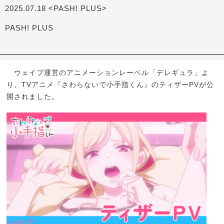
2025.07.18 <PASH! PLUS>
PASH! PLUS
ウェイブ運営のアニメーションレーベル「デレギュラ」よ
り、TVアニメ『さわらないで小手指くん』のティザーPVが公
開されました。