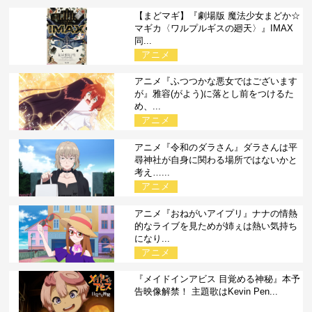
【まどマギ】『劇場版 魔法少女まどか☆
マギカ〈ワルプルギスの廻天〉』IMAX
同...
アニメ
アニメ『ふつつかな悪女ではございます
が』雅容(がよう)に落とし前をつけるた
め、...
アニメ
アニメ『令和のダラさん』ダラさんは平
尋神社が自身に関わる場所ではないかと
考え…...
アニメ
アニメ『おねがいアイプリ』ナナの情熱
的なライブを見ためが姉ぇは熱い気持ち
になり...
アニメ
『メイドインアビス 目覚める神秘』本予
告映像解禁！ 主題歌はKevin Pen...