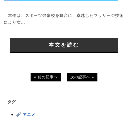
本作は、スポーツ強豪校を舞台に、卓越したマッサージ技術
により女...
本文を読む
« 前の記事へ
次の記事へ »
タグ
アニメ