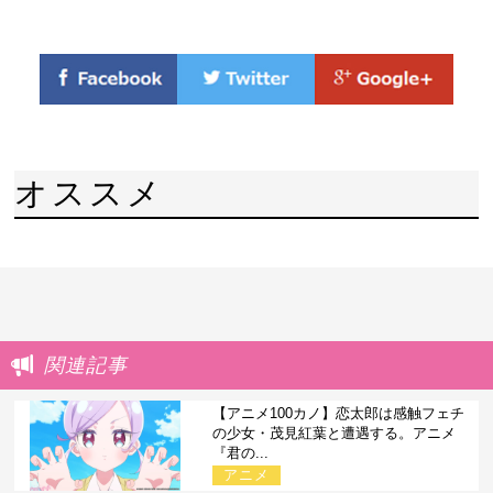
オススメ
関連記事
【アニメ100カノ】恋太郎は感触フェチ
の少女・茂見紅葉と遭遇する。アニメ
『君の...
アニメ