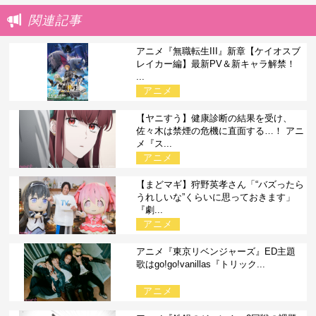
関連記事
アニメ『無職転生III』新章【ケイオスブ
レイカー編】最新PV＆新キャラ解禁！
...
アニメ
【ヤニすう】健康診断の結果を受け、
佐々木は禁煙の危機に直面する…！ アニ
メ『ス...
アニメ
【まどマギ】狩野英孝さん「“バズったら
うれしいな”くらいに思っておきます」
『劇...
アニメ
アニメ『東京リベンジャーズ』ED主題
歌はgo!go!vanillas『トリック...
アニメ