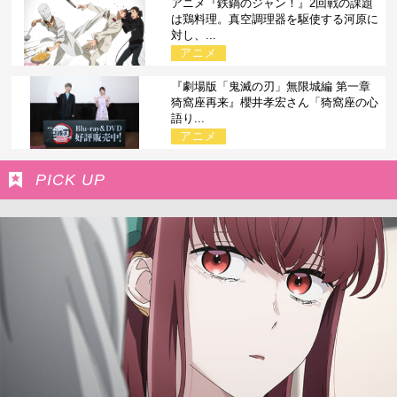
アニメ『鉄鍋のジャン！』2回戦の課題
は鶏料理。真空調理器を駆使する河原に
対し、...
アニメ
『劇場版「鬼滅の刃」無限城編 第一章
猗窩座再来』櫻井孝宏さん「猗窩座の心
語り...
アニメ
PICK UP