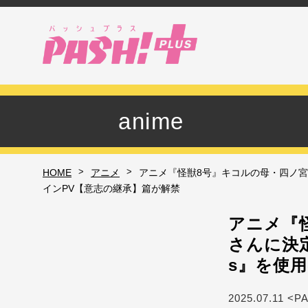
anime
>
>
HOME
アニメ
アニメ『怪獣8号』キコルの母・四ノ宮ヒカリ役
インPV【意志の継承】篇が解禁
アニメ『
さんに決定！
s』を使
2025.07.11 <P