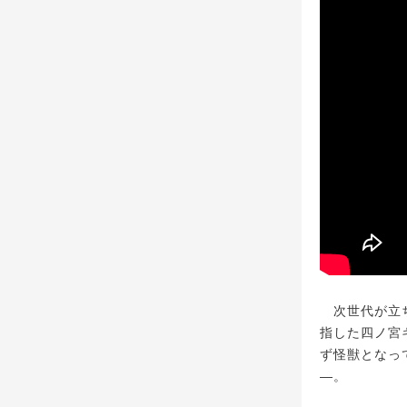
次世代が立ち
指した四ノ宮
ず怪獣となっ
―。