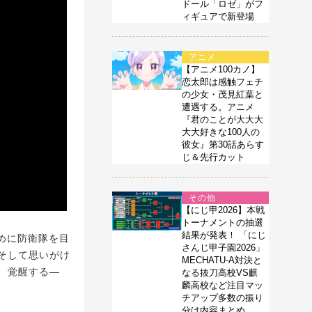
ドール「ロゼ」がフ
ィギュアで新登場
アニメ
【アニメ100カノ】
恋太郎は感触フェチ
の少女・茂見紅葉と
遭遇する。アニメ
『君のことが大大大
大大好きな100人の
彼女』第30話あらす
じ＆先行カット
その他
【にじ甲2026】本戦
トーナメントの抽選
結果が発表！ 「にじ
めに防衛隊を目
さんじ甲子園2026」
そして思いがけ
MECHATU-A対決と
、覚醒する―
なる抜刀高校VS麒
麟高校など注目マッ
チアップ多数の振り
分け内容まとめ