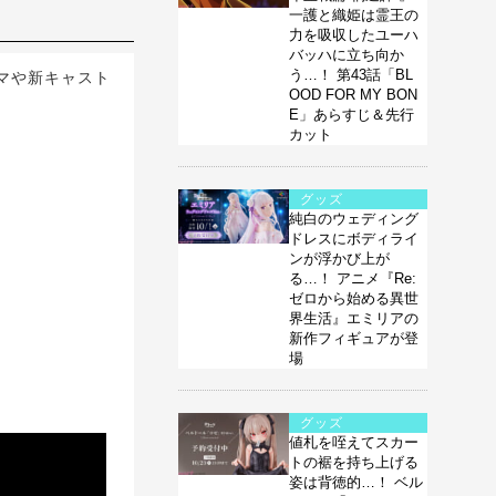
一護と織姫は霊王の
力を吸収したユーハ
バッハに立ち向か
う…！ 第43話「BL
マや新キャスト
OOD FOR MY BON
E」あらすじ＆先行
カット
グッズ
純白のウェディング
ドレスにボディライ
ンが浮かび上が
る…！ アニメ『Re:
ゼロから始める異世
界生活』エミリアの
新作フィギュアが登
場
グッズ
値札を咥えてスカー
トの裾を持ち上げる
姿は背徳的…！ ベル