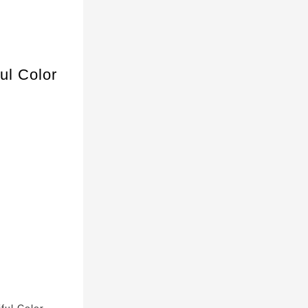
 Color
 Color