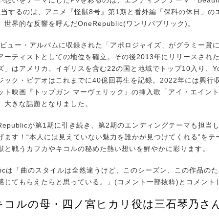
担当するのは、アニメ『怪獣8号』第1期と番外編「保科の休日」の
世界的な反響を呼んだOneRepublic(ワンリパブリック)。
デビュー・アルバムに収録された「アポロジャイズ」がグラミー賞
アーティストとしての地位を確立。その後2013年にリリースされ
」はアメリカ、イギリスを含む22の国と地域でトップ10入り、You
ジック・ビデオはこれまでに40億回再生を記録。2022年には興行収
ット映画『トップガン マーヴェリック』の挿入歌「アイ・エイン
、大きな話題となりました。
epublicが第1期に引き続き、第2期のエンディングテーマも担当
げます！“本人には見えていない魅力を誰かが見つけてくれる”をテ
獣と戦うカフカやキコルの秘めた熱い想いを鮮やかに彩ります。
ublicは「曲のスタイルは全然違うけど、このシーズン、この作品の
感じてもらえたらと思っている。」(コメント一部抜粋)とコメント
キコルの母・四ノ宮ヒカリ役は三石琴乃さ