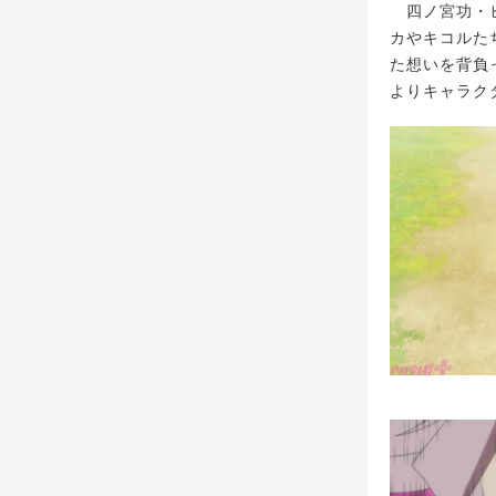
四ノ宮功・ヒ
カやキコルた
た想いを背負
よりキャラク