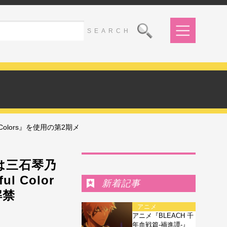
Colors』を使用の第2期メ
Ranking
は三石琴乃
l Color
新着記事
解禁
アニメ
アニメ『BLEACH 千
年血戦篇-禍進譚-』