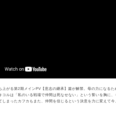
上がる第2期メインPV【意志の継承】篇が解禁。母の力になるた
キコルは「私のいる戦場で仲間は死なせない」という誓いを胸に、
てしまったカフカもまた、仲間を信じるという決意を力に変えて今