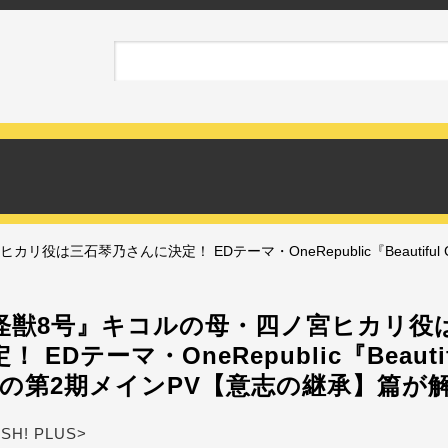
は三石琴乃さんに決定！ EDテーマ・OneRepublic『Beautiful 
怪獣8号』キコルの母・四ノ宮ヒカリ役
 EDテーマ・OneRepublic『Beautifu
用の第2期メインPV【意志の継承】篇が
ASH! PLUS>