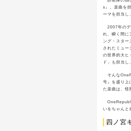
s』。楽曲を
ーマを担当し、
2007年の
れ、瞬く間に
ング・スターズ
されたミュー
の世界的大ヒ
ド」も担当し
そんなOneR
号』を盛り上
た楽曲は、怪
OneRep
いをちゃんと
四ノ宮