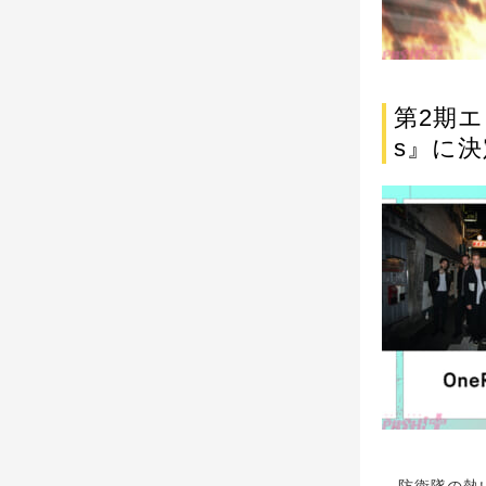
第2期エン
s』に決
防衛隊の熱い想