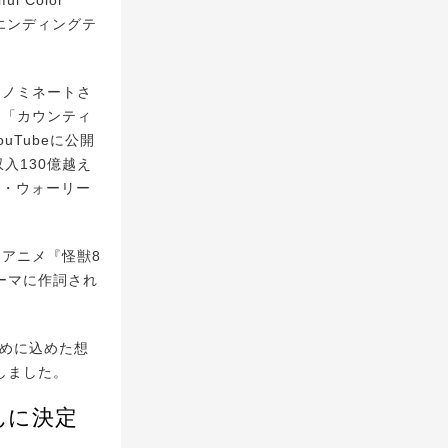
エンディングテ
にノミネートさ
た「カウンティ
Tubeに公開
入130億越え
ト・ウォーリー
しアニメ『怪獣8
ーマに作詞され
ために込めた想
しました。
んに決定