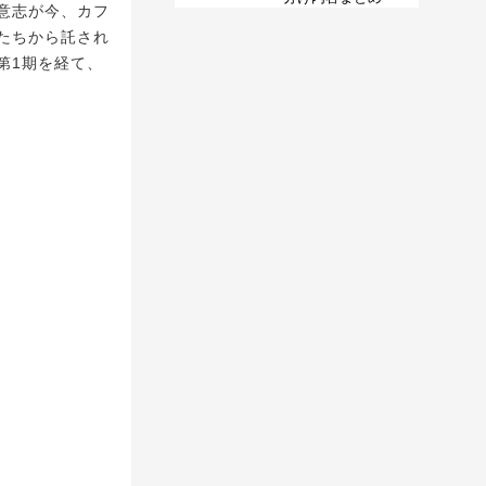
意志が今、カフ
たちから託され
第1期を経て、