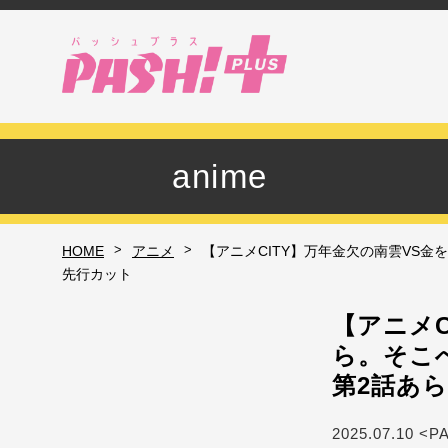
anime
>
>
HOME
アニメ
【アニメCITY】万年金欠の南雲VS金を返
先行カット
【アニメ
ら。そこへわ
第2話あ
2025.07.10 <P