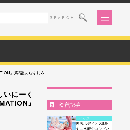
ATION』第2話あらすじ＆
Ranking
しいにーく
MATION』
新着記事
グッズ
肉感ボディと大胆ビ
キニ水着のコンビネ