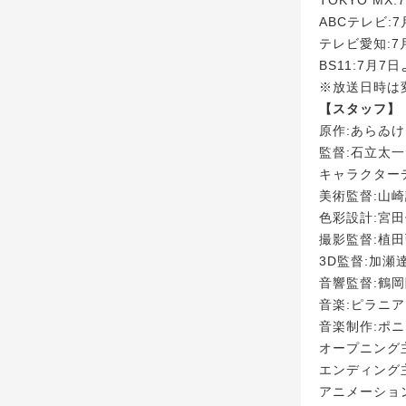
ABCテレビ:7
テレビ愛知:7月
BS11:7月7
※放送日時は
【スタッフ】
原作:あらゐ
監督:石立太一
キャラクター
美術監督:山
色彩設計:宮
撮影監督:植
3D監督:加瀬
音響監督:鶴
音楽:ピラニ
音楽制作:ポ
オープニング主題歌
エンディング主
アニメーショ