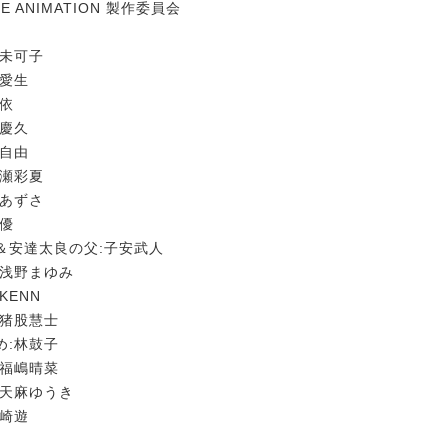
HE ANIMATION 製作委員会
松未可子
崎愛生
由依
原慶久
野自由
七瀬彩夏
所あずさ
井優
＆安達太良の父:子安武人
:浅野まゆみ
KENN
:猪股慧士
め:林鼓子
:福嶋晴菜
:天麻ゆうき
宮崎遊