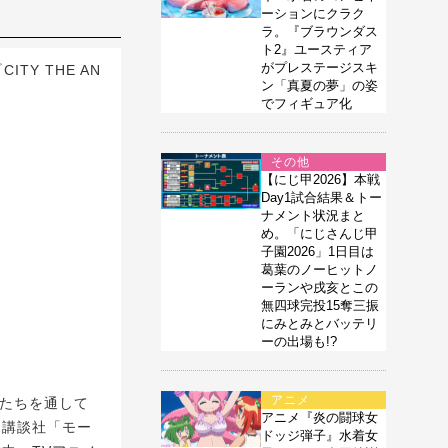
ーションにクラク
ラ。『ブラウンダス
ト2』ユースティア
がプレステージスキ
TY THE AN
ン「真夏の夢」の姿
でフィギュア化
その他
【にじ甲2026】本戦
Day1試合結果＆トー
ナメント状況まと
め。「にじさんじ甲
子園2026」1日目は
葛葉のノーヒットノ
ーランや戌亥とこの
無四球完投15奪三振
にみとみとバッテリ
ーの出場も!?
アニメ
ーたちを通して
アニメ『炎の闘球女
、講談社「モー
ドッジ弾子』水着女