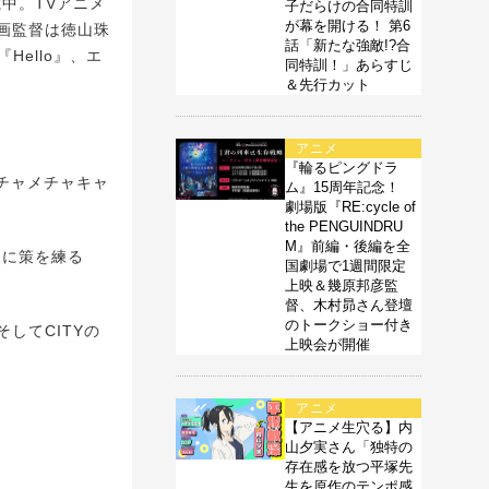
載中。TVアニメ
子だらけの合同特訓
が幕を開ける！ 第6
画監督は徳山珠
話「新たな強敵!?合
Hello』、エ
同特訓！」あらすじ
＆先行カット
アニメ
『輪るピングドラ
チャメチャキャ
ム』15周年記念！
劇場版『RE:cycle of
the PENGUINDRU
M』前編・後編を全
めに策を練る
国劇場で1週間限定
上映＆幾原邦彦監
督、木村昴さん登壇
のトークショー付き
してCITYの
上映会が開催
アニメ
【アニメ生穴る】内
山夕実さん「独特の
存在感を放つ平塚先
生を原作のテンポ感