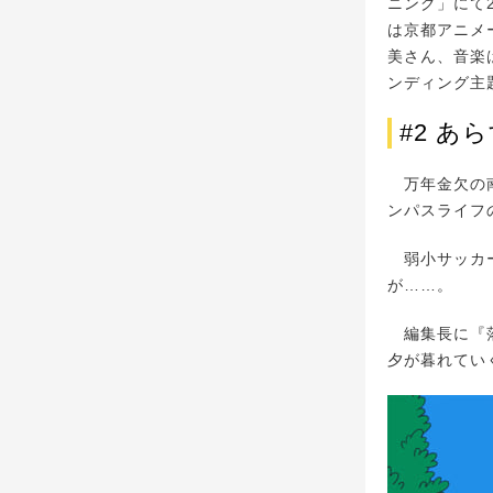
ニング」にて2
は京都アニメ
美さん、音楽は
ンディング主
#2 あ
万年金欠の南
ンパスライフ
弱小サッカー
が……。
編集長に『落
夕が暮れてい