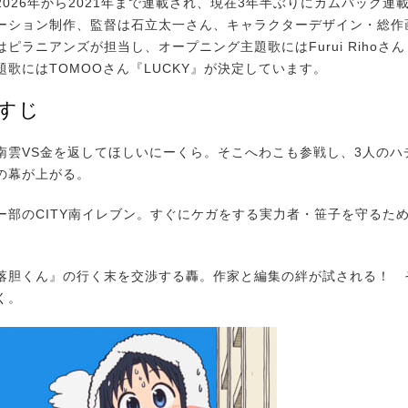
026年から2021年まで連載され、現在3年半ぶりにカムバック連
ーション制作、監督は石立太一さん、キャラクターデザイン・総作
ピラニアンズが担当し、オープニング主題歌にはFurui Rihoさん『
題歌にはTOMOOさん『LUCKY』が決定しています。
らすじ
雲VS金を返してほしいにーくら。そこへわこも参戦し、3人のハ
の幕が上がる。
部のCITY南イレブン。すぐにケガをする実力者・笹子を守るた
胆くん』の行く末を交渉する轟。作家と編集の絆が試される！ そ
く。