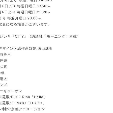
月6日より 毎週日曜日 24:40～
6日より 毎週日曜日 25:20～
日より 毎週月曜日 23:00～
変更になる場合がございます。
けいいち『CITY』（講談社「モーニング」所載）
デザイン・総作画監督:徳山珠美
崎詩央里
田佳奈
田弘貴
達規
岡陽太
アンズ
ニーキャニオン
:Furui Riho「Hello」
題歌:TOMOO「LUCKY」
ン制作:京都アニメーション