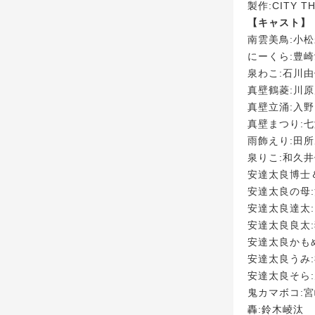
製作:CITY T
【キャスト】
南雲美鳥:小
にーくら:豊
泉わこ:石川
真壁鶴菱:川
真壁立涌:入
真壁まつり:
雨飾えり:田
泉りこ:和久
安達太良博士
安達太良の母
安達太良達太:
安達太良良太
安達太良かも
安達太良うみ
安達太良そら
鬼カマボコ:
轟:鈴木崚汰