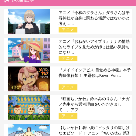
アニメ『令和のダラさん』ダラさんは平
尋神社が自身に関わる場所ではないかと
考え…...
アニメ
アニメ『おねがいアイプリ』ナナの情熱
的なライブを見ためが姉ぇは熱い気持ち
になり...
アニメ
『メイドインアビス 目覚める神秘』本予
告映像解禁！ 主題歌はKevin Pen...
アニメ
『映画ちいかわ』鈴木みのりさん「ナガ
ノ先生から選考理由をいただきまし
て…」アフ...
アニメ
【ちいかわ】暑い夏にピッタリの涼しげ
なエピソード！ アニメ『ちいかわ』第3