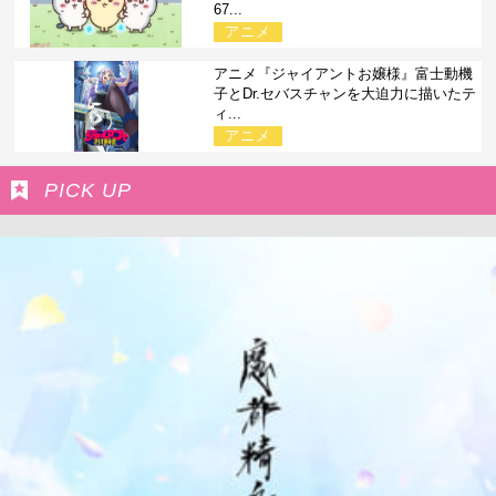
67...
アニメ
アニメ『ジャイアントお嬢様』富士動機
子とDr.セバスチャンを大迫力に描いたテ
ィ...
アニメ
PICK UP