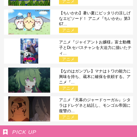
アニメ
【ちいかわ】暑い夏にピッタリの涼しげ
なエピソード！ アニメ『ちいかわ』第3
67...
アニメ
アニメ『ジャイアントお嬢様』富士動機
子とDr.セバスチャンを大迫力に描いたテ
ィ...
アニメ
【なのはガンブレ】マナはトワの能力に
興味を持ち、蔵木に確保を依頼する。ア
ニメ『...
アニメ
アニメ『天幕のジャードゥーガル』シタ
ラはドレゲネと結託し、モンゴル帝国に
復讐の...
アニメ
PICK UP