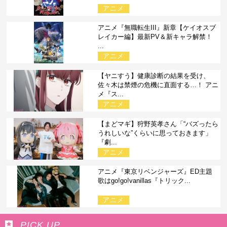
アニメ
アニメ『無職転生III』新章【ケイオスブ
レイカー編】最新PV＆新キャラ解禁！
...
アニメ
【ヤニすう】健康診断の結果を受け、
佐々木は禁煙の危機に直面する…！ アニ
メ『ス...
アニメ
【まどマギ】狩野英孝さん「“バズったら
うれしいな”くらいに思っておきます」
『劇...
アニメ
アニメ『東京リベンジャーズ』ED主題
歌はgo!go!vanillas『トリック...
アニメ
PICK UP