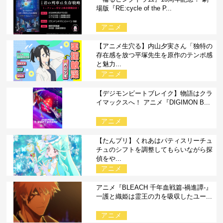
場版『RE:cycle of the P...
アニメ
【アニメ生穴る】内山夕実さん「独特の
存在感を放つ平塚先生を原作のテンポ感
と魅力...
アニメ
【デジモンビートブレイク】物語はクラ
イマックスへ！ アニメ『DIGIMON B...
アニメ
【たんプリ】くれあはパティスリーチュ
チュのシフトを調整してもらいながら探
偵をや...
アニメ
アニメ『BLEACH 千年血戦篇-禍進譚-』
一護と織姫は霊王の力を吸収したユー...
アニメ