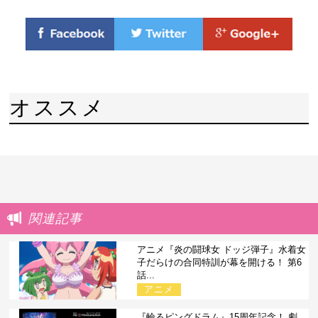
オススメ
関連記事
アニメ『炎の闘球女 ドッジ弾子』水着女
子だらけの合同特訓が幕を開ける！ 第6
話...
アニメ
『輪るピングドラム』15周年記念！ 劇