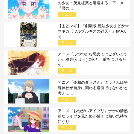
の少女・茂見紅葉と遭遇する。アニメ
『君の...
アニメ
【まどマギ】『劇場版 魔法少女まどか☆
マギカ〈ワルプルギスの廻天〉』IMAX
同...
アニメ
アニメ『ふつつかな悪女ではございます
が』雅容(がよう)に落とし前をつけるた
め、...
アニメ
アニメ『令和のダラさん』ダラさんは平
尋神社が自身に関わる場所ではないかと
考え…...
アニメ
アニメ『おねがいアイプリ』ナナの情熱
的なライブを見ためが姉ぇは熱い気持ち
になり...
アニメ