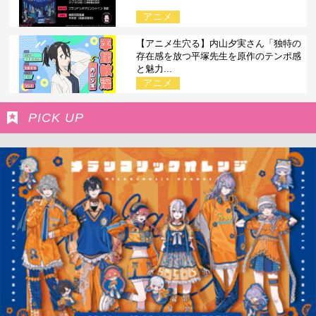
アニメ
【アニメ生穴る】内山夕実さん「独特の
存在感を放つ平塚先生を原作のテンポ感
と魅力...
アニメ
PICK UP