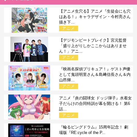
【アニメ生穴る】アニメ『生徒会にも穴
はある！』キャラデザイン・今村亮さん
描き下...
アニメ
【デジモンビートブレイク】宮元監督
「盛り上がりしかここからはありませ
ん！」アニ...
アニメ
『映画名探偵プリキュア！』ゲスト声優
として鬼頭明里さん＆島﨑信長さん＆内
山昂輝...
アニメ
アニメ『炎の闘球女 ドッジ弾子』水着女
子だらけの合同特訓が幕を開ける！ 第6
話...
アニメ
『輪るピングドラム』15周年記念！ 劇
場版『RE:cycle of the P...