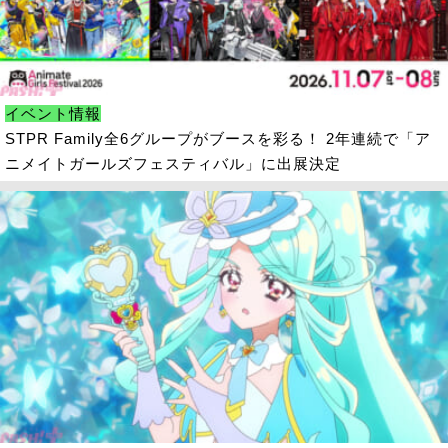
イベント情報
STPR Family全6グループがブースを彩る！ 2年連続で「ア
ニメイトガールズフェスティバル」に出展決定