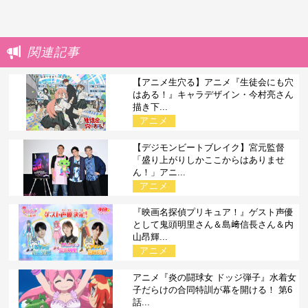
関連記事
【アニメ生穴る】アニメ『生徒会にも穴
はある！』キャラデザイン・今村亮さん
描き下...
アニメ
【デジモンビートブレイク】宮元監督
「盛り上がりしかここからはありませ
ん！」アニ...
アニメ
『映画名探偵プリキュア！』ゲスト声優
として鬼頭明里さん＆島﨑信長さん＆内
山昂輝...
アニメ
アニメ『炎の闘球女 ドッジ弾子』水着女
子だらけの合同特訓が幕を開ける！ 第6
話...