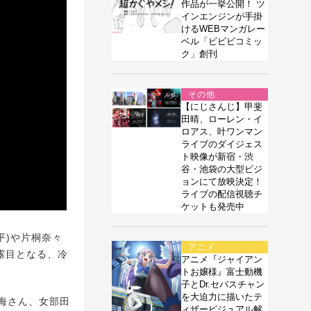
作品が一挙公開！ ツ
インエンジンが手掛
けるWEBマンガレー
ベル「ビビビコミッ
ク」創刊
その他
【にじさんじ】甲斐
田晴、ローレン・イ
ロアス、叶ワンマン
ライブのダイジェス
ト映像が新宿・渋
谷・池袋の大型ビジ
ョンにて放映決定！
ライブの配信視聴チ
ケットも発売中
平)や片桐奈々
アニメ
披露目となる、冷
アニメ『ジャイアン
トお嬢様』富士動機
子とDr.セバスチャン
を大迫力に描いたテ
海さん、女部田
ィザービジュアル解