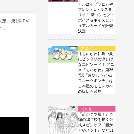
アルはイブラヒムや
フレン・E・ルスタ
リオ！ 新コンセプト
ボイス＆ボイスビジ
決定。第1弾PV
ュアルカードが販売
た。
決定
アニメ
【ちいかわ】暑い夏
にピッタリの涼しげ
なエピソード！ アニ
メ『ちいかわ』第36
7話「冷やしうどん/
フルーツポンチ」は
古本屋のモモンガへ
の扱いも必見
その他
『超かぐや姫！』本
編の10年後を描く公
式スピンオフ『超か
ぐやメシ！』など31