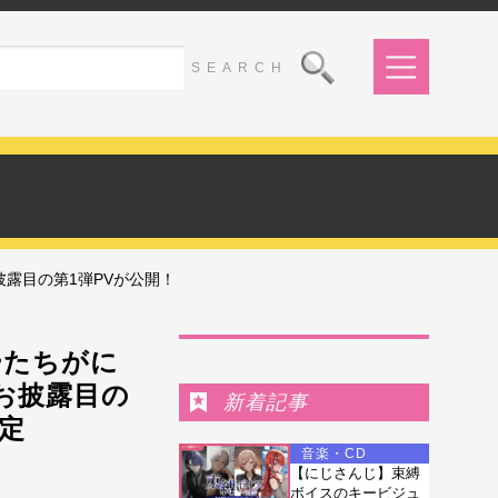
露目の第1弾PVが公開！
Ranking
ーたちがに
お披露目の
新着記事
決定
音楽・CD
【にじさんじ】束縛
ボイスのキービジュ