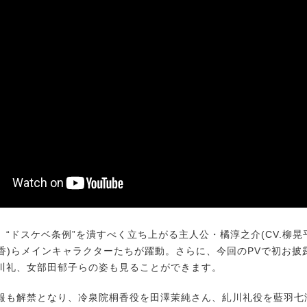
“ドスケベ条例”を潰すべく立ち上がる主人公・橘淳之介(CV.柳晃
上静香)らメインキャラクターたちが躍動。さらに、今回のPVで初お
川礼、女部田郁子らの姿も見ることができます。
も解禁となり、冷泉院桐香役を田澤茉純さん、糺川礼役を藍羽七