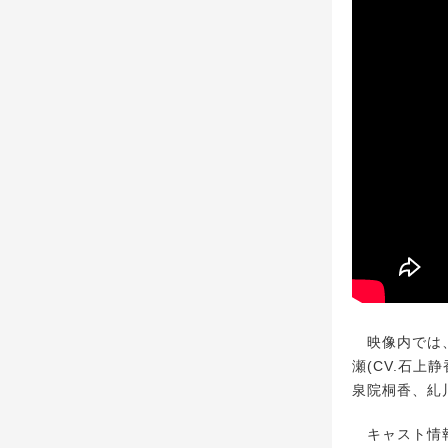
映像内では、
瀬(CV.石
泉院桐香、糺
キャスト情報