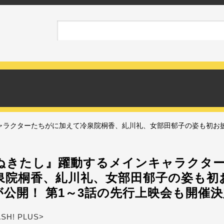
ャラクターたちがに加えて冷泉院桐香、糺川礼、女部田郁子の姿も初お披
ぬきたし』躍動するメインキャラクタ
泉院桐香、糺川礼、女部田郁子の姿も初
が公開！ 第1～3話の先行上映会も開催
ASH! PLUS>