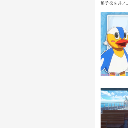
郁子役を井ノ