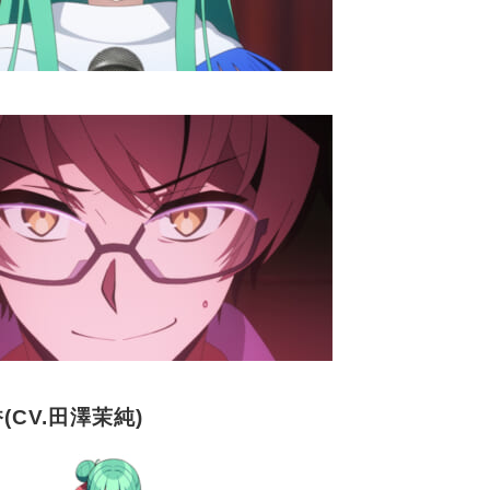
(CV.田澤茉純)