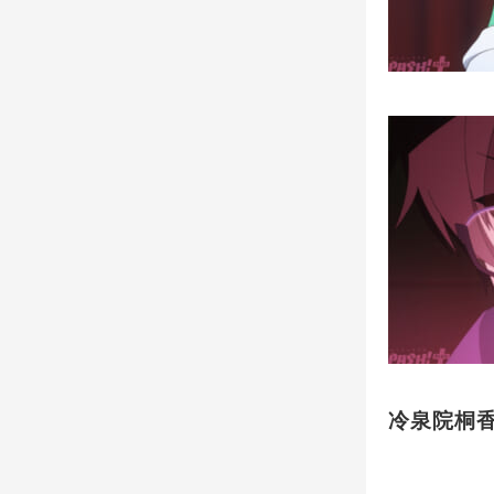
冷泉院桐香