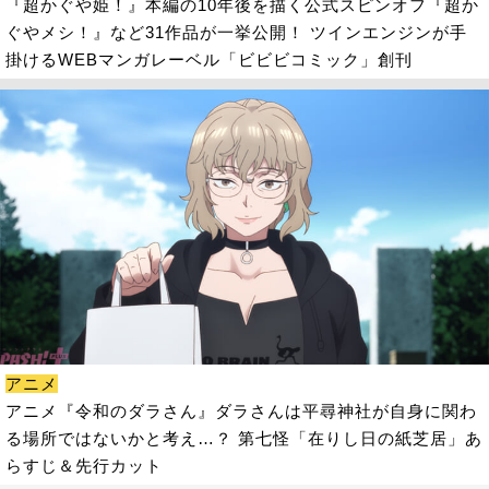
『超かぐや姫！』本編の10年後を描く公式スピンオフ『超か
ぐやメシ！』など31作品が一挙公開！ ツインエンジンが手
掛けるWEBマンガレーベル「ビビビコミック」創刊
アニメ
アニメ『令和のダラさん』ダラさんは平尋神社が自身に関わ
る場所ではないかと考え…？ 第七怪「在りし日の紙芝居」あ
らすじ＆先行カット