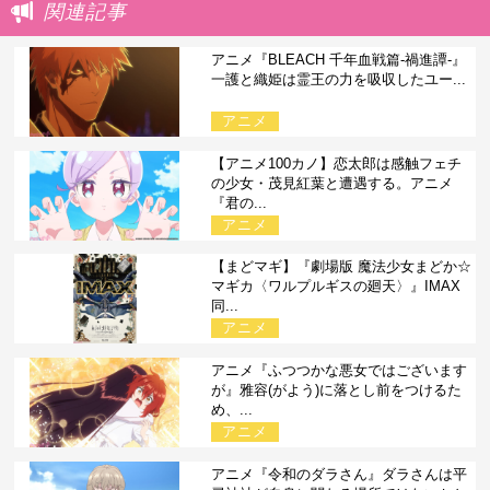
関連記事
アニメ『BLEACH 千年血戦篇-禍進譚-』
一護と織姫は霊王の力を吸収したユー...
アニメ
【アニメ100カノ】恋太郎は感触フェチ
の少女・茂見紅葉と遭遇する。アニメ
『君の...
アニメ
【まどマギ】『劇場版 魔法少女まどか☆
マギカ〈ワルプルギスの廻天〉』IMAX
同...
アニメ
アニメ『ふつつかな悪女ではございます
が』雅容(がよう)に落とし前をつけるた
め、...
アニメ
アニメ『令和のダラさん』ダラさんは平