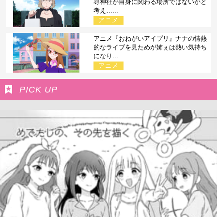
尋神社が自身に関わる場所ではないかと
考え…...
アニメ
アニメ『おねがいアイプリ』ナナの情熱
的なライブを見ためが姉ぇは熱い気持ち
になり...
アニメ
PICK UP