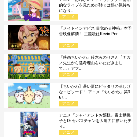
的なライブを見ためが姉ぇは熱い気持ち
になり...
アニメ
『メイドインアビス 目覚める神秘』本予
告映像解禁！ 主題歌はKevin Pen...
アニメ
『映画ちいかわ』鈴木みのりさん「ナガ
ノ先生から選考理由をいただきまし
て…」アフ...
アニメ
【ちいかわ】暑い夏にピッタリの涼しげ
なエピソード！ アニメ『ちいかわ』第3
67...
アニメ
アニメ『ジャイアントお嬢様』富士動機
子とDr.セバスチャンを大迫力に描いたテ
ィ...
アニメ