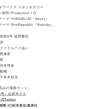
＆ワークス:スタジオカラー
:Production I.G
マ:YUNGBLUD『Abyss』
マ:OneRepublic『Nobody』
怪獣8号:福西勝也
藤渉
:ファイルーズあい
河西健吾
祐樹
:河本啓佑
内駿輔
:千本木彩花
済みの場面カット。
8号』公式サイト
Twitter
 部隊 (C)松本直也/集英社