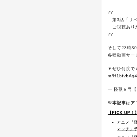
??
第3話「リベ
ご視聴ありが
??
そして23時3
各種動画サー
▼ぜひ何度で
m/H1bfvbAq
— 怪獣８号【公
※本記事はア
【PICK U
アニメ『怪
マッチ」