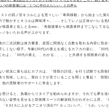
獣8号』第2話はカフカとレノの名バディっぷりも見どころ！ 四ノ宮キコ
あい)の初登場には「じつに中の人らしい」との声も
ストの四ノ宮キコルによる荒々しい「車両移動」から始まった第3
力で動かすとキコルは興味津々。……そしてレノは正体がバレる危
保護者と化しとるww」「有能後輩から保護者枠までこなしてる
レノをいたわる声が上がります。
の二次試験は体力審査。資質に関係なく点数を取れる内容に気合
芳しくない様子。年齢(30代)の衰えを感じるカフカの姿に、「30
くわよ」「30代の衰え、、わかる、、、」と共感する視聴者の姿
い状況に落ち込むカフカは、「怪獣の討伐」を行う試験でも防衛
焦り気味。しかし、亜白ミナが見ていることを聞くと奮起！ 怪獣
、他の受験者のサポートに奔走します。
受けると、負傷からリタイアを勧められますが、それでも夢を追
めない姿勢を見せると防衛隊スーツの解放戦力がわずかに上昇。「0か
「0.01％に上がるアニオリ演出?!! カッコいい!!」「うわ、いい