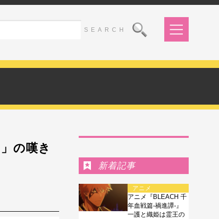
Ranking
え」の嘆き
新着記事
アニメ
アニメ『BLEACH 千
年血戦篇-禍進譚-』
一護と織姫は霊王の