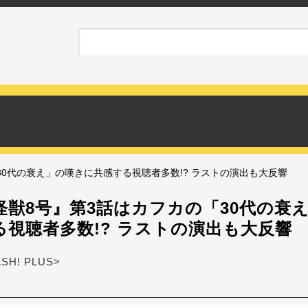
30代の衰え」の嘆きに共感する視聴者多数!? ラストの演出も大反響
怪獣8号』第3話はカフカの「30代の衰
る視聴者多数!? ラストの演出も大反響
ASH! PLUS>