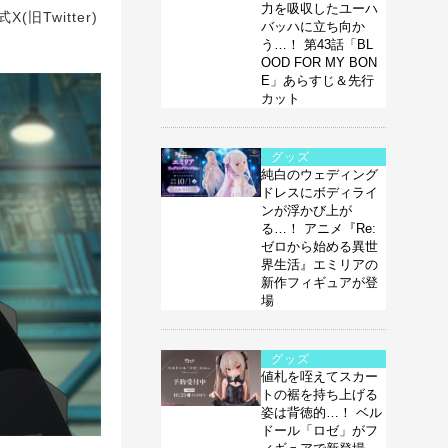
力を吸収したユーハ
旧Twitter)
バッハに立ち向か
う…！ 第43話「BL
OOD FOR MY BON
E」あらすじ＆先行
カット
グッズ
純白のウェディング
ドレスにボディライ
ンが浮かび上が
る…！ アニメ『Re:
ゼロから始める異世
界生活』エミリアの
新作フィギュアが登
場
グッズ
値札を咥えてスカー
トの裾を持ち上げる
姿は背徳的…！ ベル
ドール「ロゼ」がフ