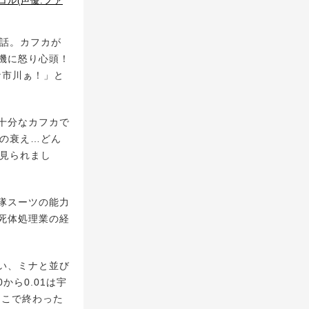
ル(声優:ファ
話。カフカが
機に怒り心頭！
な市川ぁ！」と
十分なカフカで
代の衰え…どん
も見られまし
隊スーツの能力
死体処理業の経
い、ミナと並び
ら0.01は宇
とこで終わった