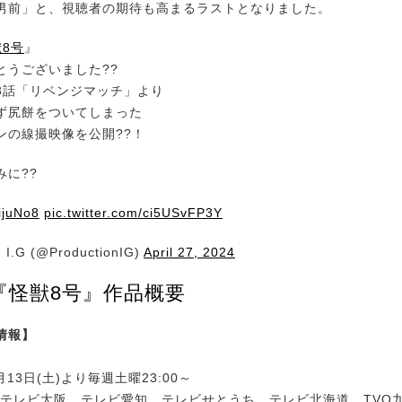
男前」と、視聴者の期待も高まるラストとなりました。
獣8号
』
とうございました??
3話「リベンジマッチ」より
ず尻餅をついてしまった
ンの線撮映像を公開??！
みに??
ijuNo8
pic.twitter.com/ci5USvFP3Y
 I.G (@ProductionIG)
April 27, 2024
『怪獣8号』作品概要
情報】
13日(土)より毎週土曜23:00～
、テレビ大阪、テレビ愛知、テレビせとうち、テレビ北海道、TVQ九