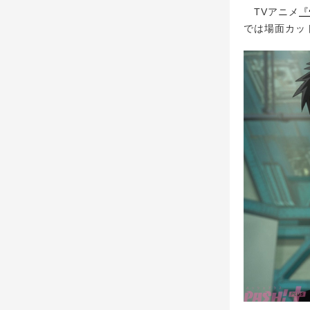
TVアニメ
『
では場面カッ