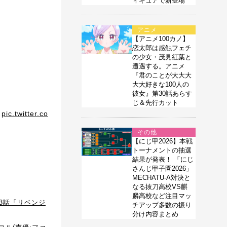
ィギュアで新登場
アニメ
【アニメ100カノ】
恋太郎は感触フェチ
の少女・茂見紅葉と
遭遇する。アニメ
『君のことが大大大
大大好きな100人の
彼女』第30話あらす
じ＆先行カット
pic.twitter.co
その他
【にじ甲2026】本戦
トーナメントの抽選
結果が発表！ 「にじ
さんじ甲子園2026」
MECHATU-A対決と
なる抜刀高校VS麒
麟高校など注目マッ
第3話「リベンジ
チアップ多数の振り
分け内容まとめ