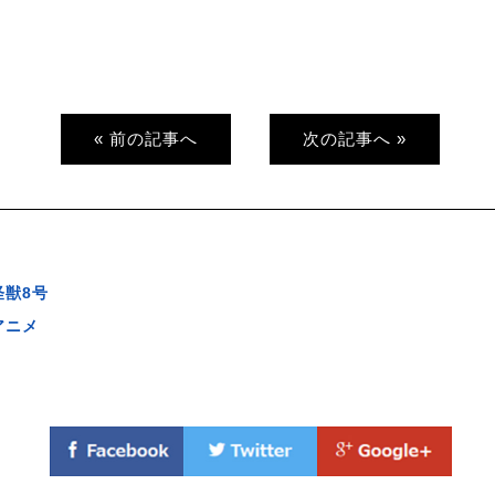
« 前の記事へ
次の記事へ »
怪獣8号
アニメ