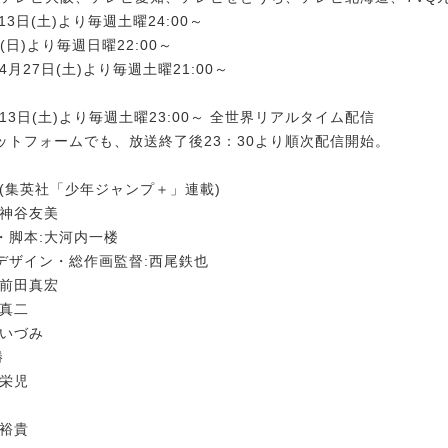
13日(土)より毎週土曜24:00～
4日(日)より毎週日曜22:00～
4月27日(土)より毎週土曜21:00～
r)4月13日(土)より毎週土曜23:00～ 全世界リアルタイム配信
ットフォームでも、放送終了後23：30より順次配信開始。
也(集英社「少年ジャンプ＋」連載)
、神谷友美
・脚本:大河内一楼
デザイン・総作画監督:西尾鉄也
:前田真宏
村真二
瀬いづみ
勝
井栄児
文裕貴