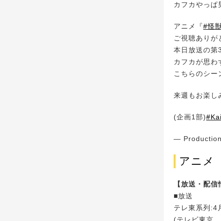
カフカやっぱ
アニメ『
#怪
ご視聴ありが
本日放送の第
カフカが思わ
こちらのシー
来週もお楽し
(企画1部)
#Ka
— Production
アニメ
【放送・配信
■放送
テレ東系列:4月
(テレビ東京