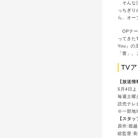
そんな注目
っちぎり
ら、オー
OPテー
ってきたT
You』の
「蕾」。
TV
【放送情
5月4日よ
毎週土曜夕
読売テレ
※一部地
【スタッ
原作:堀
総監督: