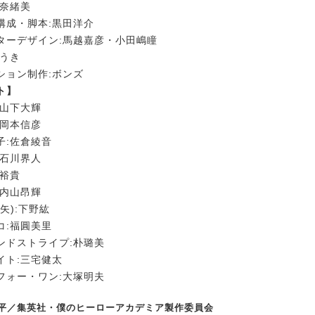
山奈緒美
構成・脚本:黒田洋介
ターデザイン:馬越嘉彦・小田嶋瞳
ゆうき
ション制作:ボンズ
ト】
:山下大輝
:岡本信彦
子:佐倉綾音
:石川界人
梶裕貴
:内山昂輝
矢):下野紘
コ:福圓美里
ンドストライプ:朴璐美
イト:三宅健太
フォー・ワン:大塚明夫
越耕平／集英社・僕のヒーローアカデミア製作委員会