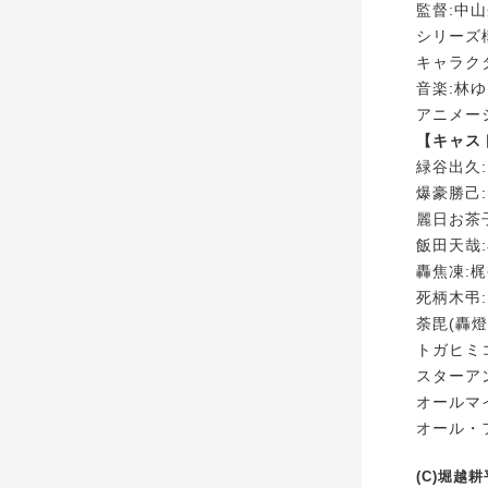
監督:中
シリーズ
キャラク
音楽:林
アニメー
【キャス
緑谷出久
爆豪勝己
麗日お茶
飯田天哉
轟焦凍:
死柄木弔
荼毘(轟燈
トガヒミ
スターア
オールマ
オール・
(C)堀