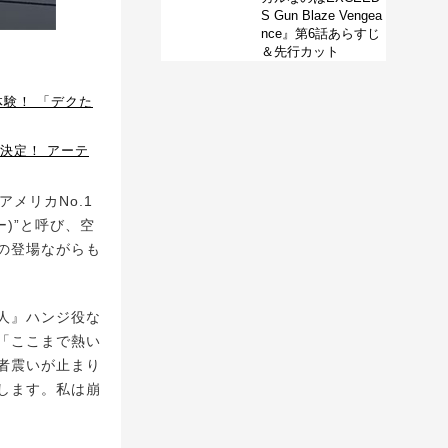
S Gun Blaze Vengea
nce』第6話あらすじ
＆先行カット
体験！ 「デクた
に決定！ アーテ
メリカNo.1
)”と呼び、空
の登場ながらも
人』ハンジ役な
「ここまで熱い
者震いが止まり
します。私は崩