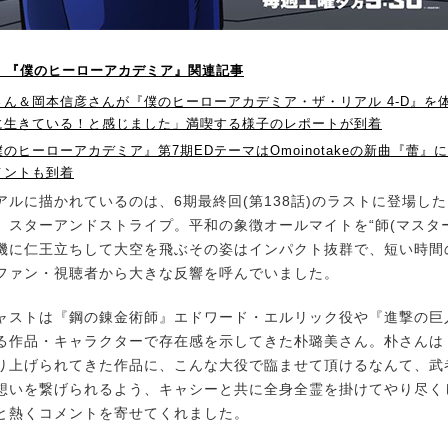
P！】『僕のヒーローアカデミア』関連記事
ん＆岡本信彦さんが『僕のヒーローアカデミア・ザ・リアル 4-D』を
に生きている！と感じました」満喫する様子のレポートが到着
のヒーローアカデミア』第7期EDテーマはOmoinotakeの新曲『蕾』
メントも到着
ルに描かれているのは、6期最終回(第138話)のラストに登場したア
、スターアンドストライプ。平和の象徴オールマイトを“師(マスター
機に仁王立ちして大空を飛ぶその姿はインパクト抜群で、短い時間
ファン・視聴者から大きな反響を呼んでいました。
ストは『鋼の錬金術師』エドワード・エルリック役や『進撃の巨
る作品・キャラクターで存在感を示してきた朴璐美さん。朴さんは
り上げられてきた作品に、こんな大役で臨ませて頂けるなんて、武
想いを繋げられるよう、キャシーと共に全身全霊を掛けてやり尽く
と熱くコメントを寄せてくれました。