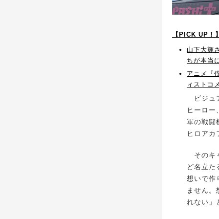
【PICK U
山下大輝さ
ちが本当
アニメ『僕
ィストコ
ビジュア
ヒーロー
軍の戦闘
ヒロアカ
そのキャ
ど名立た
想いで作
ません。
れない」