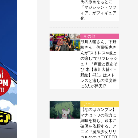
氏の原画をもとに
「マジシャン・ソフ
ィア」がフィギュア
化
その他
浪川大輔さん、下野
紘さん、佐藤拓也さ
んが“ストレス×極上
の癒し”でリフレッシ
ュ！ 『声優と夜あそ
び 木【浪川大輔×下
野紘】#11』はスト
レスと癒しの温度差
に3人が昇天!?
アニメ
【なのはガンブレ】
マナはトワの能力に
興味を持ち、蔵木に
確保を依頼する。ア
ニメ『魔法少女リリ
カルなのはEXCEED