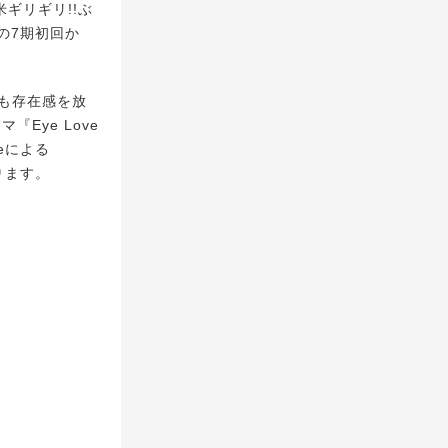
米ギリギリ!!ぶ
の7期初回か
でも存在感を放
『Eye Love
eによる
ります。