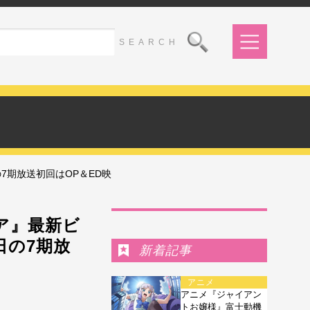
7期放送初回はOP＆ED映
Ranking
ア』最新ビ
日の7期放
新着記事
アニメ
アニメ『ジャイアン
トお嬢様』富士動機