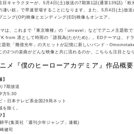
キャラクターが、5月4日(土)放送の7期第1話(通算139話)「欧
の凄い奴」で早速登場することになります。また、5月4日(土)放送
プニング(OP)映像とエンディング(ED)映像もオンエア。
マは、これまで『東京喰種』の「unravel」などでアニメ主題歌
K from 凛として時雨の「誰我為(たがため)」。EDテーマは、ドラマ
主題歌「幾億光年」の大ヒットが記憶に新しいバンド・Omoinotak
この2つの楽曲がどんな映像と共に流れるのか、こちらも注目とな
アニメ『僕のヒーローアカデミア』作品概要
報】
り7期放送
方5:30
ビ・日本テレビ系全国29局ネット
域を除く。
フ】
越耕平(集英社「週刊少年ジャンプ」連載)
長崎健司