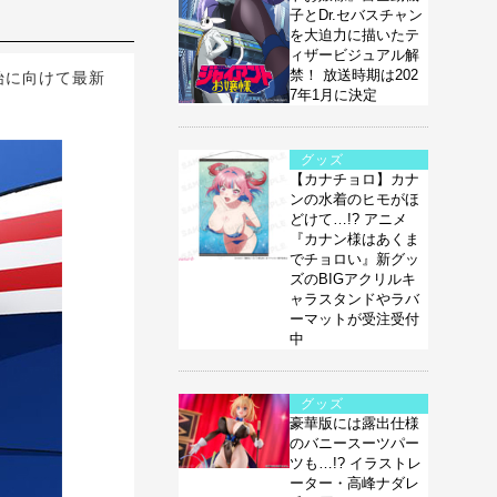
子とDr.セバスチャン
を大迫力に描いたテ
ィザービジュアル解
禁！ 放送時期は202
始に向けて最新
7年1月に決定
グッズ
【カナチョロ】カナ
ンの水着のヒモがほ
どけて…!? アニメ
『カナン様はあくま
でチョロい』新グッ
ズのBIGアクリルキ
ャラスタンドやラバ
ーマットが受注受付
中
グッズ
豪華版には露出仕様
のバニースーツパー
ツも…!? イラストレ
ーター・高峰ナダレ