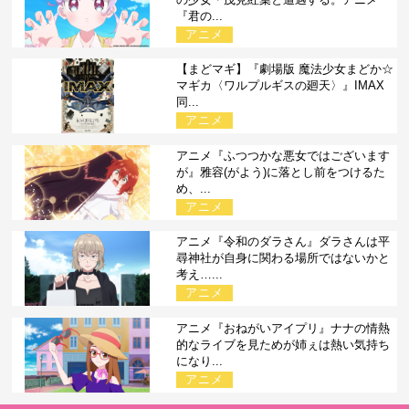
『君の...
アニメ
【まどマギ】『劇場版 魔法少女まどか☆
マギカ〈ワルプルギスの廻天〉』IMAX
同...
アニメ
アニメ『ふつつかな悪女ではございます
が』雅容(がよう)に落とし前をつけるた
め、...
アニメ
アニメ『令和のダラさん』ダラさんは平
尋神社が自身に関わる場所ではないかと
考え…...
アニメ
アニメ『おねがいアイプリ』ナナの情熱
的なライブを見ためが姉ぇは熱い気持ち
になり...
アニメ