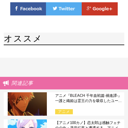
オススメ
関連記事
アニメ『BLEACH 千年血戦篇-禍進譚-』
一護と織姫は霊王の力を吸収したユー...
アニメ
【アニメ100カノ】恋太郎は感触フェチ
の少女・茂見紅葉と遭遇する。アニメ