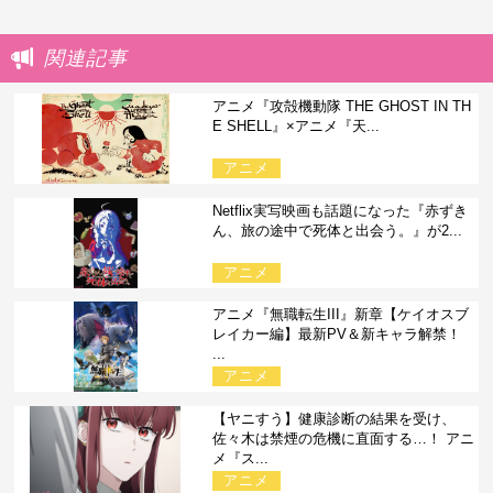
関連記事
アニメ『攻殻機動隊 THE GHOST IN TH
E SHELL』×アニメ『天...
アニメ
Netflix実写映画も話題になった『赤ずき
ん、旅の途中で死体と出会う。』が2...
アニメ
アニメ『無職転生III』新章【ケイオスブ
レイカー編】最新PV＆新キャラ解禁！
...
アニメ
【ヤニすう】健康診断の結果を受け、
佐々木は禁煙の危機に直面する…！ アニ
メ『ス...
アニメ