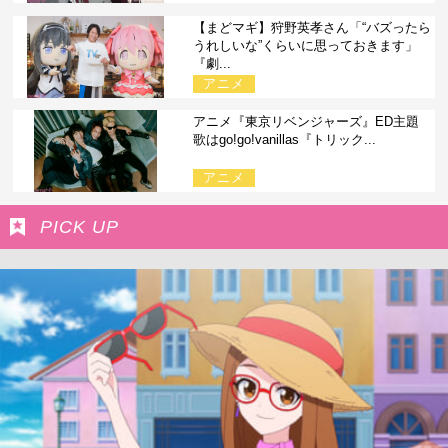
【まどマギ】狩野英孝さん「“バズったら
うれしいな”くらいに思っておきます」
『劇...
アニメ
アニメ『東京リベンジャーズ』ED主題
歌はgo!go!vanillas『トリック...
アニメ
PICK UP