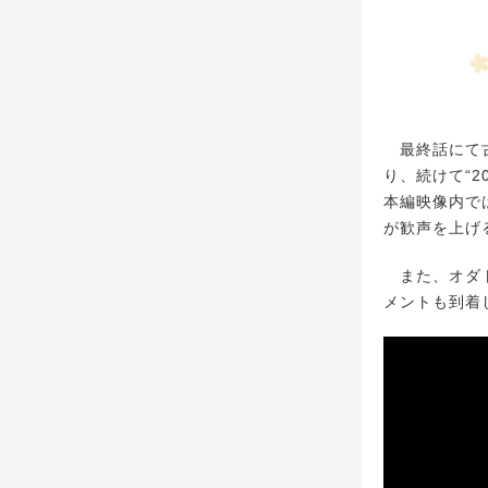
最終話にて古
り、続けて“2
本編映像内で
が歓声を上げ
また、オダト
メントも到着