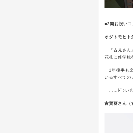
■2期お祝い
オダトモヒト
『古見さん』
花札に修学旅
1年後半も楽
いるすべての
……ﾄﾞｩﾓｱﾘ
古賀葵さん（