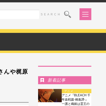
Ranking
さんや梶原
新着記事
アニメ
アニメ『BLEACH 千
年血戦篇-禍進譚-』
一護と織姫は霊王の