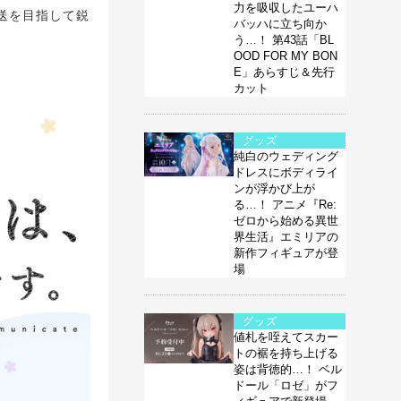
力を吸収したユーハ
放送を目指して鋭
バッハに立ち向か
う…！ 第43話「BL
OOD FOR MY BON
E」あらすじ＆先行
カット
グッズ
純白のウェディング
ドレスにボディライ
ンが浮かび上が
る…！ アニメ『Re:
ゼロから始める異世
界生活』エミリアの
新作フィギュアが登
場
グッズ
値札を咥えてスカー
トの裾を持ち上げる
姿は背徳的…！ ベル
ドール「ロゼ」がフ