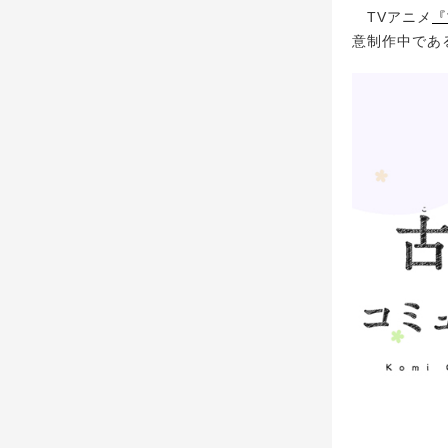
TVアニメ
『
意制作中であ