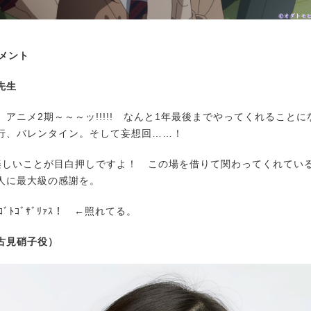
コメント
先生
アニメ2期～～～ッ!!!!! なんと1年最後までやってくれること
行、バレンタイン。そして妄想回……！
しいことが目白押しですよ！ この場を借りて関わってくれてい
人に最大級の感謝を。
ｺﾞﾄｺﾞｻﾞﾘｧｽ！ ←照れてる。
古見硝子役）