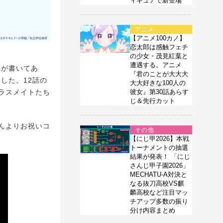
ィギュアで新登場
アニメ
【アニメ100カノ】
恋太郎は感触フェチ
の少女・茂見紅葉と
遭遇する。アニメ
葉が書いてあ
『君のことが大大大
した。12話の
大大好きな100人の
彼女』第30話あらす
ラスメイトたち
じ＆先行カット
んよりお祝いコ
その他
【にじ甲2026】本戦
トーナメントの抽選
結果が発表！ 「にじ
さんじ甲子園2026」
MECHATU-A対決と
なる抜刀高校VS麒
麟高校など注目マッ
チアップ多数の振り
分け内容まとめ