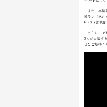
ー をお届け
また、本情報
城ラン（あか
FiFS（曽
さらに、それ
3人が出演す
ぜひご期待く