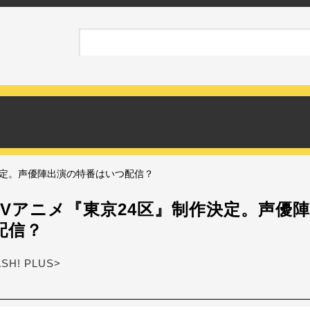
決定。声優陣出演の特番はいつ配信？
TVアニメ『東京24区』制作決定。声優
配信？
ASH! PLUS>