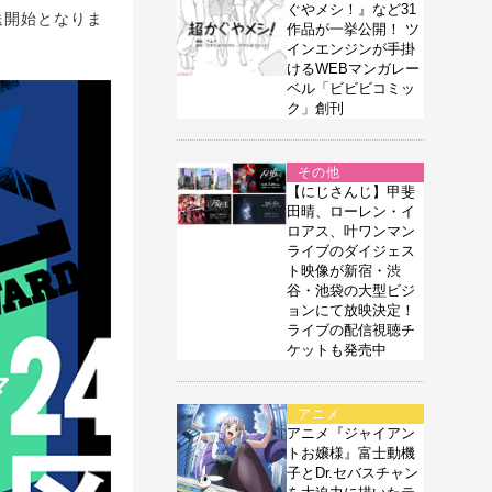
ぐやメシ！』など31
送開始となりま
作品が一挙公開！ ツ
インエンジンが手掛
けるWEBマンガレー
ベル「ビビビコミッ
ク」創刊
その他
【にじさんじ】甲斐
田晴、ローレン・イ
ロアス、叶ワンマン
ライブのダイジェス
ト映像が新宿・渋
谷・池袋の大型ビジ
ョンにて放映決定！
ライブの配信視聴チ
ケットも発売中
アニメ
アニメ『ジャイアン
トお嬢様』富士動機
子とDr.セバスチャン