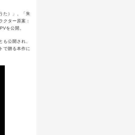
うた）」、「朱
ラクター原案：
PVを公開。
とも公開され、
ストで贈る本作に