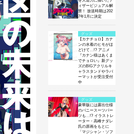
を大迫力に描いたテ
ィザービジュアル解
禁！ 放送時期は202
7年1月に決定
グッズ
【カナチョロ】カナ
ンの水着のヒモがほ
どけて…!? アニメ
『カナン様はあくま
でチョロい』新グッ
ズのBIGアクリルキ
ャラスタンドやラバ
ーマットが受注受付
中
グッズ
豪華版には露出仕様
のバニースーツパー
ツも…!? イラストレ
ーター・高峰ナダレ
氏の原画をもとに
「マジシャン・ソフ