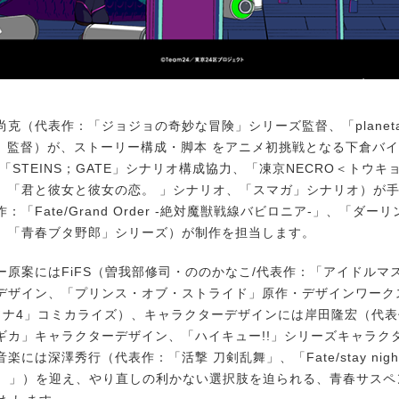
（代表作：「ジョジョの奇妙な冒険」シリーズ監督、「planetar
S」監督）が、ストーリー構成・脚本 をアニメ初挑戦となる下倉バ
「STEINS；GATE」シナリオ構成協力、「凍京NECRO＜トウキ
、「君と彼女と彼女の恋。 」シナリオ、「スマガ」シナリオ）が手掛け
作：「Fate/Grand Order -絶対魔獣戦線バビロニア-」、「ダ
、「青春ブタ野郎」シリーズ）が制作を担当します。
原案にはFiFS（曽我部修司・ののかなこ/代表作：「アイドルマスタ
デザイン、「プリンス・オブ・ストライド」原作・デザインワーク
ソナ4」コミカライズ）、キャラクターデザインには岸田隆宏（代
ギカ」キャラクターデザイン、「ハイキュー!!」シリーズキャラク
には深澤秀行（代表作：「活撃 刀剣乱舞」、「Fate/stay night ［
orks］」）を迎え、やり直しの利かない選択肢を迫られる、青春サス