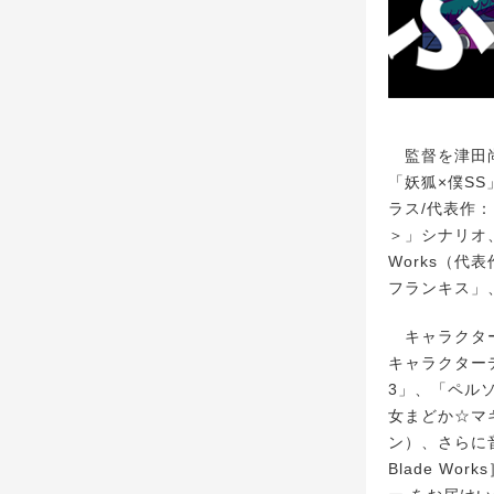
監督を津田尚克
「妖狐×僕S
ラス/代表作：
＞」シナリオ
Works（代表
フランキス」
キャラクター
キャラクター
3」、「ペル
女まどか☆マ
ン）、さらに音楽
Blade W