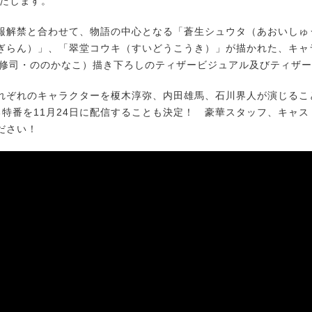
いたします。
解禁と合わせて、物語の中心となる「蒼生シュウタ（あおいしゅ
ぎらん）」、「翠堂コウキ（すいどうこうき）」が描かれた、キャ
我部修司・ののかなこ）描き下ろしのティザービジュアル及びティザー
ぞれのキャラクターを榎木淳弥、内田雄馬、石川界人が演じるこ
る特番を11月24日に配信することも決定！ 豪華スタッフ、キャ
ださい！