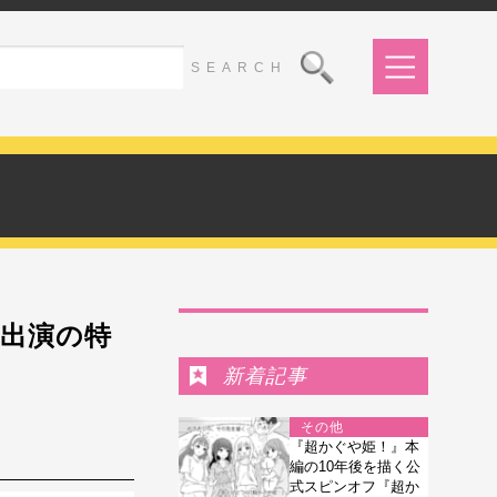
Ranking
陣出演の特
新着記事
その他
『超かぐや姫！』本
編の10年後を描く公
式スピンオフ『超か