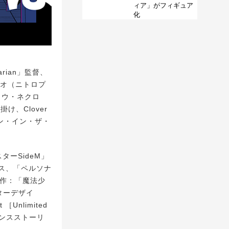
ィア」がフィギュア
化
ian」監督、
イオ（ニトロプ
ョウ・ネクロ
、Clover
ーリン・イン・ザ・
ーSideM」
ス、「ペルソナ
表作：「魔法少
ターデザイ
Unlimited
ペンスストーリ