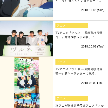
ん、市川 蒼さんインタビュー「...
2018.11.18 (Sun)
アニメ
TVアニメ『ツルネ ―風舞高校弓道
部―』舞台挨拶レポ到着。「...
2018.10.09 (Tue)
アニメ
TVアニメ『ツルネ ―風舞高校弓道
部―』新キャラクターに浅沼...
2018.08.09 (Thu)
アニメ
京アニが贈る男子弓道アニメ『ツル