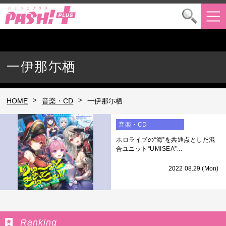
一伊那尓栖
>
>
HOME
音楽・CD
一伊那尓栖
音楽・CD
ホロライブの“海”を共通点とした混
合ユニット“UMISEA”...
2022.08.29 (Mon)
Ranking