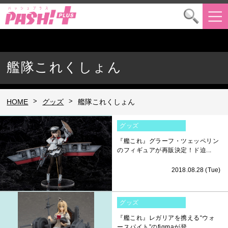
艦隊これくしょん
>
>
HOME
グッズ
艦隊これくしょん
グッズ
『艦これ』グラーフ・ツェッペリン
のフィギュアが再販決定！ド迫...
2018.08.28 (Tue)
グッズ
『艦これ』レガリアを携える“ウォ
ースパイト”のfigmaが登...