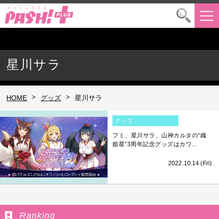
星川サラ
>
>
HOME
グッズ
星川サラ
グッズ
フミ、星川サラ、山神カルタの“織
姫星”3周年記念グッズはカワ...
2022.10.14 (Fri)
Ranking