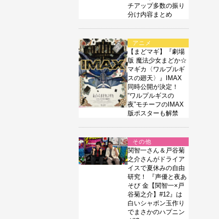
チアップ多数の振り
分け内容まとめ
アニメ
【まどマギ】『劇場
版 魔法少女まどか☆
マギカ〈ワルプルギ
スの廻天〉』IMAX
同時公開が決定！
“ワルプルギスの
夜”モチーフのIMAX
版ポスターも解禁
その他
関智一さん＆戸谷菊
之介さんがドライア
イスで夏休みの自由
研究！ 『声優と夜あ
そび 金【関智一×戸
谷菊之介】#12』は
白いシャボン玉作り
でまさかのハプニン