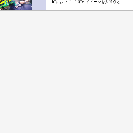
h”において、“海”のイメージを共通点と...