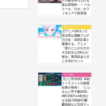
トの裾を持ち上げる
姿は背徳的…！ ベル
ドール「ロゼ」がフ
ィギュアで新登場
アニメ
【アニメ100カノ】
恋太郎は感触フェチ
の少女・茂見紅葉と
遭遇する。アニメ
『君のことが大大大
大大好きな100人の
彼女』第30話あらす
じ＆先行カット
その他
【にじ甲2026】本戦
トーナメントの抽選
結果が発表！ 「にじ
さんじ甲子園2026」
MECHATU-A対決と
なる抜刀高校VS麒
麟高校など注目マッ