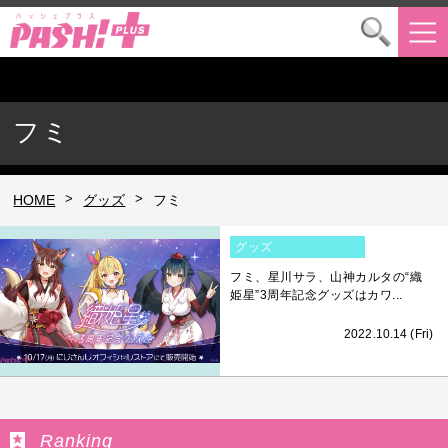
フミ
>
>
HOME
グッズ
フミ
グッズ
フミ、星川サラ、山神カルタの“織
姫星”3周年記念グッズはカワ...
2022.10.14 (Fri)
Ranking