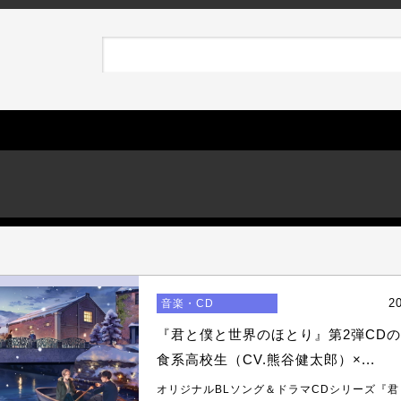
2
音楽・CD
『君と僕と世界のほとり』第2弾CDの
食系高校生（CV.熊谷健太郎）×...
オリジナルBLソング＆ドラマCDシリーズ『