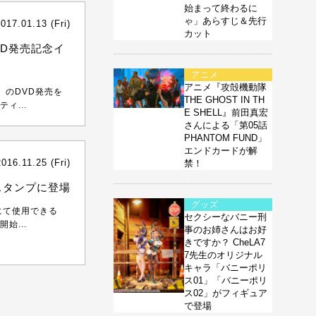
始まって終わるに
ゃ」あらすじ＆先行
017.01.13 (Fri)
カット
VD発売記念イ
アニメ
アニメ『攻殻機動隊
』のDVD発売を
THE GHOST IN TH
ィ...
E SHELL』前田真宏
さんによる「第05話
PHANTOM FUND」
エンドカードが解
2016.11.25 (Fri)
禁！
スタンプに登場
グッズ
」にて使用できる
セクシーなバニー刑
始...
事のお姉さんはお好
きですか？ CheLA7
7先生のオリジナル
キャラ「バニーポリ
ス01」「バニーポリ
ス02」がフィギュア
で登場