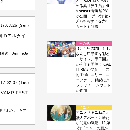
メ『Re:ゼロから始
...
める異世界生活』4t
h season奪還編PV
が公開！ 第12話(第7
8話)あらすじ＆先行
17.03.26 (Sun)
カットも到着
国のアルタイ
その他
【にじ甲2026】にじ
の「AnimeJa
さんじ甲子園を彩る
「サイレン甲子園」
が今年も開催！ GAL
LERIAが協賛し、共
同主催にエリー・コ
ニファー、解説にク
017.02.07 (Tue)
ララ チャームウッド
が参加
AMP FEST
アニメ
催された、TVア
アニメ『ヤニねこ』
.
獣人アパートに新た
な問題の気配…!? 第
6話「ニャーの夏が