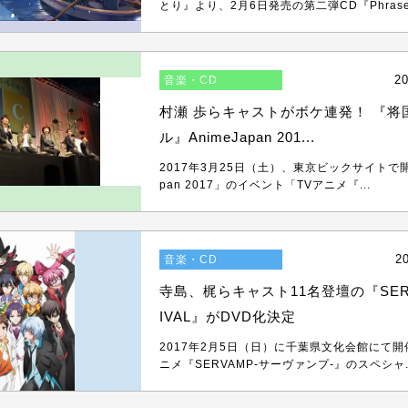
とり』より、2月6日発売の第二弾CD『Phrase2
20
音楽・CD
村瀬 歩らキャストがボケ連発！ 『将
ル』AnimeJapan 201...
2017年3月25日（土）、東京ビックサイトで開催
pan 2017」のイベント「TVアニメ『...
2
音楽・CD
寺島、梶らキャスト11名登壇の『SERV
IVAL』がDVD化決定
2017年2月5日（日）に千葉県文化会館にて開
ニメ『SERVAMP-サーヴァンプ-』のスペシャ..