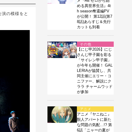
メ『Re:ゼロから始
める異世界生活』4t
h season奪還編PV
公演の模様をと
が公開！ 第12話(第7
8話)あらすじ＆先行
カットも到着
その他
【にじ甲2026】にじ
さんじ甲子園を彩る
「サイレン甲子園」
が今年も開催！ GAL
LERIAが協賛し、共
同主催にエリー・コ
ニファー、解説にク
ララ チャームウッド
が参加
アニメ
アニメ『ヤニねこ』
獣人アパートに新た
な問題の気配…!? 第
6話「ニャーの夏が