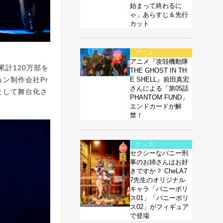
始まって終わるに
ゃ」あらすじ＆先行
カット
アニメ
アニメ『攻殻機動隊
計120万部を
THE GHOST IN TH
E SHELL』前田真宏
ョン制作会社Pr
さんによる「第05話
』として舞台化さ
PHANTOM FUND」
エンドカードが解
禁！
グッズ
セクシーなバニー刑
事のお姉さんはお好
きですか？ CheLA7
7先生のオリジナル
キャラ「バニーポリ
ス01」「バニーポリ
ス02」がフィギュア
で登場