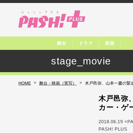
舞台
ドラマ
映画
stage_movie
>
>
HOME
舞台・映画（実写）
木戸邑弥、山本一慶の緊
木戸邑弥
カー・ゲ
2018.06.19 <P
PASH! PLUS