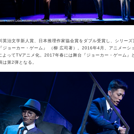
英治文学新人賞、日本推理作家協会賞をダブル受賞し、シリーズ累
ジョーカー・ゲーム』 （柳 広司著）。2016年4月、アニメーシ
n I.GによってTVアニメ化。2017年春には舞台『ジョーカー・ゲーム
演は第2弾となる。