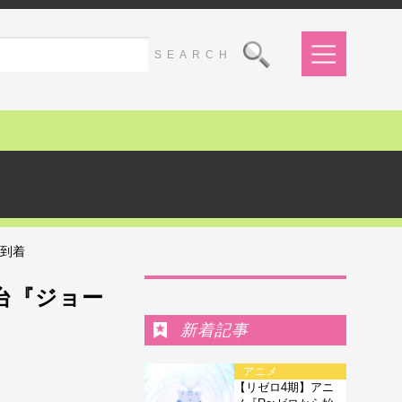
が到着
Ranking
台『ジョー
新着記事
アニメ
【リゼロ4期】アニ