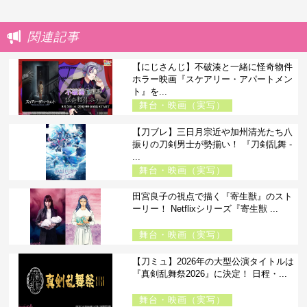
関連記事
【にじさんじ】不破湊と一緒に怪奇物件
ホラー映画『スケアリー・アパートメン
ト』を...
舞台・映画（実写）
【刀ブレ】三日月宗近や加州清光たち八
振りの刀剣男士が勢揃い！ 『刀剣乱舞 -
...
舞台・映画（実写）
田宮良子の視点で描く『寄生獣』のスト
ーリー！ Netflixシリーズ『寄生獣 ...
舞台・映画（実写）
【刀ミュ】2026年の大型公演タイトルは
『真剣乱舞祭2026』に決定！ 日程・...
舞台・映画（実写）