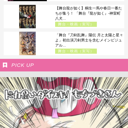
【舞台龍が如く】桐生一馬や春日一番た
ちが集う！ 「舞台『龍が如く』-神室町
八犬...
舞台・映画（実写）
「舞台『刀剣乱舞』陽伝 月と太陽と星々
よ」初出演刀剣男士を含むメインビジュ
アル...
舞台・映画（実写）
PICK UP