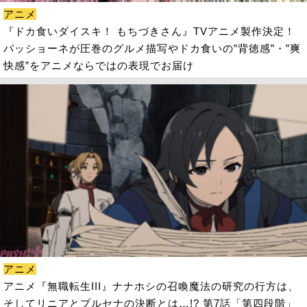
アニメ
『ドカ食いダイスキ！ もちづきさん』TVアニメ製作決定！
パッショーネが圧巻のグルメ描写やドカ食いの”背徳感”・”爽
快感”をアニメならではの表現でお届け
アニメ
アニメ『無職転生III』ナナホシの召喚魔法の研究の行方は、
そしてリニアとプルセナの決断とは…!? 第7話「第四段階」