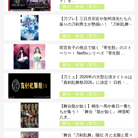
ト』を...
舞台・映画（実写）
【刀ブレ】三日月宗近や加州清光たち八
振りの刀剣男士が勢揃い！ 『刀剣乱舞 -
...
舞台・映画（実写）
田宮良子の視点で描く『寄生獣』のスト
ーリー！ Netflixシリーズ『寄生獣 ...
舞台・映画（実写）
【刀ミュ】2026年の大型公演タイトルは
『真剣乱舞祭2026』に決定！ 日程・...
舞台・映画（実写）
【舞台龍が如く】桐生一馬や春日一番た
ちが集う！ 「舞台『龍が如く』-神室町
八犬...
舞台・映画（実写）
「舞台『刀剣乱舞』陽伝 月と太陽と星々