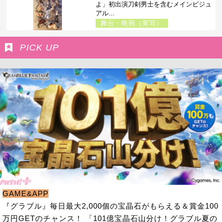
よ」初出演刀剣男士を含むメインビジュ
アル...
舞台・映画（実写）
PICK UP
GAME&APP
『グラブル』毎日最大2,000個の宝晶石がもらえる＆賞金100
万円GETのチャンス！ 「101億宝晶石山分け！グラブル夏の