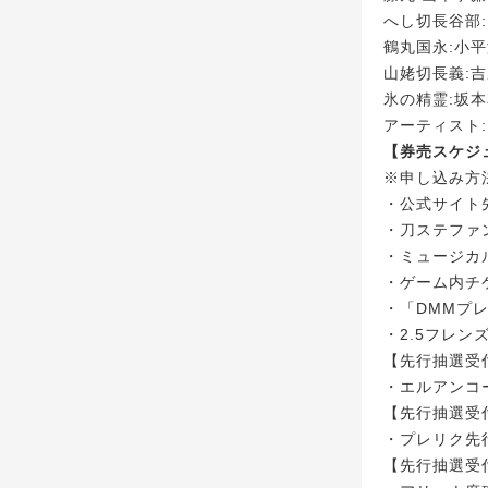
へし切長谷部:
鶴丸国永:小平
山姥切長義:吉野
氷の精霊:坂
アーティスト:
【券売スケジ
※申し込み方
・公式サイト
・刀ステファ
・ミュージカ
・ゲーム内チ
・「DMMプ
・2.5フレン
【先行抽選受付】
・エルアンコ
【先行抽選受付】
・プレリク先
【先行抽選受付】