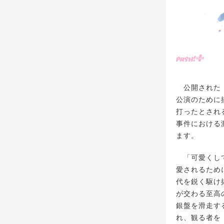
公開された『
公演のために
打ったとされ
事件における
ます。
「可愛くして
愛されるため
代を鋭く駆け
が交わる至高
銀盤を滑走す
れ、観る者を