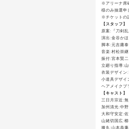
※アリーナ席
様のみ抽選申
※チケットの
【スタッフ】
原案:『刀剣乱舞
演出:金谷か
脚本:元吉庸泰
音楽:村松崇継
振付:宮本賢二
立廻り指導:
衣装デザイン
小道具デザイン:村
ヘアメイクプ
【キャスト】
三日月宗近:無
加州清光:中野耀
大和守安定:佐藤
山姥切国広:櫛
膝丸:山本恭廉