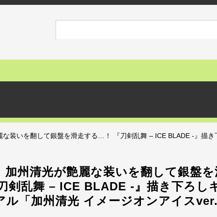
装いを翻して銀盤を滑走する…！ 『刀剣乱舞 – ICE BLADE -』
】加州清光が艶麗な装いを翻して銀盤を
刀剣乱舞 – ICE BLADE -』描き下ろ
ル「加州清光 イメージオンアイスver