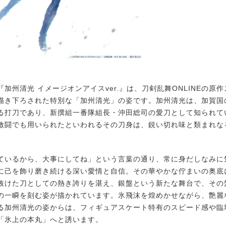
加州清光 イメージオンアイスver.』は、刀剣乱舞ONLINEの原
描き下ろされた特別な「加州清光」の姿です。加州清光は、加賀国
る打刀であり、新撰組一番隊組長・沖田総司の愛刀として知られて
激闘でも用いられたといわれるその刀身は、鋭い切れ味と類まれな
いるから、大事にしてね」という言葉の通り、常に身だしなみに
に己を飾り磨き続ける深い愛情と自信。その華やかな佇まいの奥底
抜けた刀としての熱き誇りを湛え、銀盤という新たな舞台で、その
の一瞬を刻む姿が描かれています。氷飛沫を煌めかせながら、艶麗
る加州清光の姿からは、フィギュアスケート特有のスピード感や臨
「氷上の本丸」へと誘います。