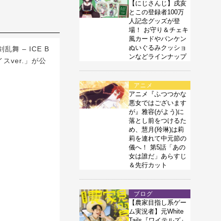
【にじさんじ】戌亥
とこの登録者100万
人記念グッズが登
場！ お守り＆チェキ
風カードやバンケン
ぬいぐるみクッショ
 – ICE B
ンなどラインナップ
スver.」が公
アニメ
アニメ『ふつつかな
悪女ではございます
が』雅容(がよう)に
落とし前をつけるた
め、慧月(玲琳)は莉
莉を連れて中元節の
儀へ！ 第5話「あの
女は誰だ」あらすじ
＆先行カット
ブログ
【農家目指し系ゲー
ム実況者】元White
Tails『ワイテルズ』