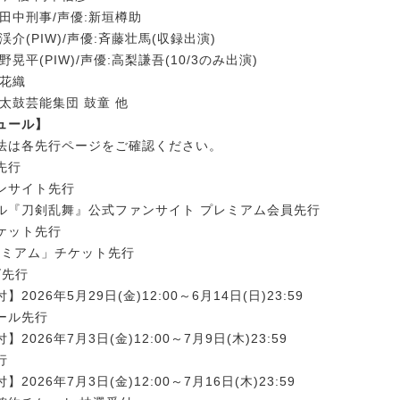
田中刑事/声優:新垣樽助
渓介(PIW)/声優:斉藤壮馬(収録出演)
晃平(PIW)/声優:高梨謙吾(10/3のみ出演)
本花織
太鼓芸能集団 鼓童 他
ュール】
法は各先行ページをご確認ください。
先行
ンサイト先行
ル『刀剣乱舞』公式ファンサイト プレミアム会員先行
ケット先行
レミアム」チケット先行
ズ先行
2026年5月29日(金)12:00～6月14日(日)23:59
ール先行
2026年7月3日(金)12:00～7月9日(木)23:59
行
2026年7月3日(金)12:00～7月16日(木)23:59