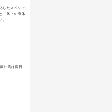
化したスペシャ
と「氷上の身体
い。
斉藤壮馬は両日