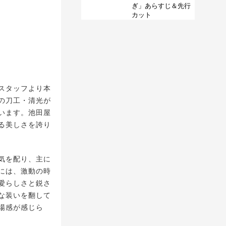
ぎ」あらすじ＆先行
カット
作スタッフより本
の刀工・清光が
います。池田屋
る美しさを誇り
気を配り、主に
には、激動の時
愛らしさと鋭さ
な装いを翻して
場感が感じら