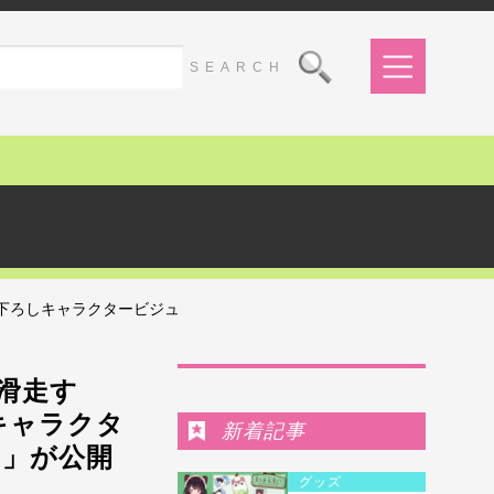
描き下ろしキャラクタービジュ
Ranking
滑走す
しキャラクタ
新着記事
.」が公開
グッズ