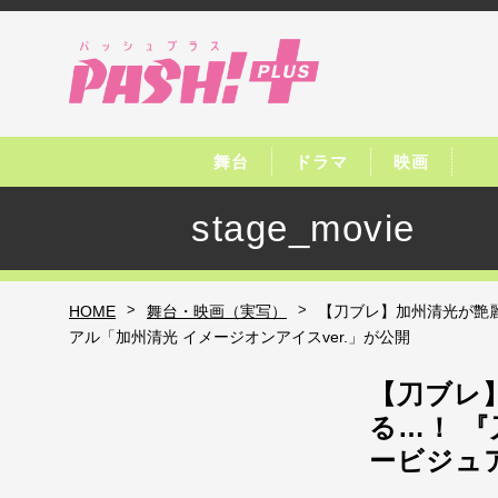
舞台
ドラマ
映画
stage_movie
>
>
HOME
舞台・映画（実写）
【刀ブレ】加州清光が艶麗な
アル「加州清光 イメージオンアイスver.」が公開
【刀ブレ
る…！ 『
ービジュア