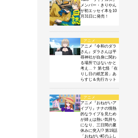
メンバー・きりやん
が初エッセイ本を10
月31日に発売！
アニメ
アニメ『令和のダラ
さん』ダラさんは平
尋神社が自身に関わ
る場所ではないかと
考え…？ 第七怪「在
りし日の紙芝居」あ
らすじ＆先行カット
アニメ
アニメ『おねがいア
イプリ』ナナの情熱
的なライブを見ため
が姉ぇは熱い気持ち
になり、三日間の夏
休みに突入!? 第19話
「おねがい町のふし