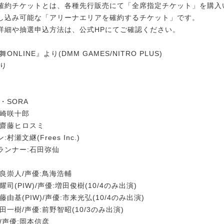
確約チケットとは、各種先行販売にて「全席指定チケット」を購入
し込み可能な「アリーナエリアを確約するチケット」です。
詳細や抽選申込方法は、公式HPにてご確認ください。
ONLINE』より(DMM GAMES/NITRO PLUS)
ほり
・SORA
山崎咲十郎
:齋藤ヒロスミ
瀬文継(Frees Inc.)
ランナー:石田弥仙
良崇人/声優:鳥海浩輔
司(PIW)/声優:増田俊樹(10/4のみ出演)
由基(PIW)/声優:市来光弘(10/4のみ出演)
田一樹/声優:前野智昭(10/3のみ出演)
/声優:岡本信彦