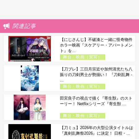
関連記事
【にじさんじ】不破湊と一緒に怪奇物件
ホラー映画『スケアリー・アパートメン
ト』を...
舞台・映画（実写）
【刀ブレ】三日月宗近や加州清光たち八
振りの刀剣男士が勢揃い！ 『刀剣乱舞 -
...
舞台・映画（実写）
田宮良子の視点で描く『寄生獣』のスト
ーリー！ Netflixシリーズ『寄生獣 ...
舞台・映画（実写）
【刀ミュ】2026年の大型公演タイトルは
『真剣乱舞祭2026』に決定！ 日程・...