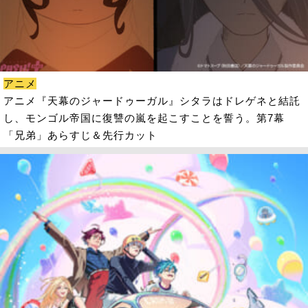
アニメ
アニメ『天幕のジャードゥーガル』シタラはドレゲネと結託
し、モンゴル帝国に復讐の嵐を起こすことを誓う。第7幕
「兄弟」あらすじ＆先行カット