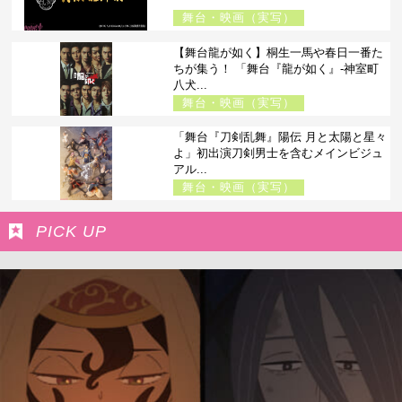
舞台・映画（実写）
【舞台龍が如く】桐生一馬や春日一番た
ちが集う！ 「舞台『龍が如く』-神室町
八犬...
舞台・映画（実写）
「舞台『刀剣乱舞』陽伝 月と太陽と星々
よ」初出演刀剣男士を含むメインビジュ
アル...
舞台・映画（実写）
PICK UP