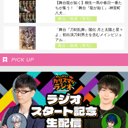
【舞台龍が如く】桐生一馬や春日一番た
ちが集う！ 「舞台『龍が如く』-神室町
八犬...
舞台・映画（実写）
「舞台『刀剣乱舞』陽伝 月と太陽と星々
よ」初出演刀剣男士を含むメインビジュ
アル...
舞台・映画（実写）
PICK UP