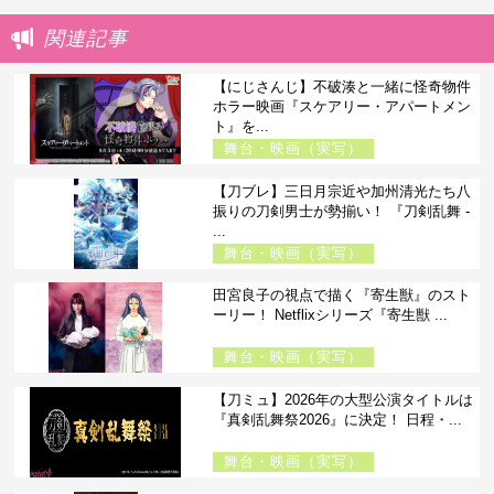
関連記事
【にじさんじ】不破湊と一緒に怪奇物件
ホラー映画『スケアリー・アパートメン
ト』を...
舞台・映画（実写）
【刀ブレ】三日月宗近や加州清光たち八
振りの刀剣男士が勢揃い！ 『刀剣乱舞 -
...
舞台・映画（実写）
田宮良子の視点で描く『寄生獣』のスト
ーリー！ Netflixシリーズ『寄生獣 ...
舞台・映画（実写）
【刀ミュ】2026年の大型公演タイトルは
『真剣乱舞祭2026』に決定！ 日程・...
舞台・映画（実写）