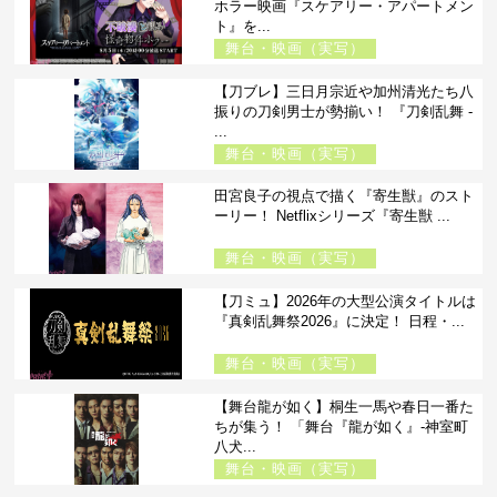
ホラー映画『スケアリー・アパートメン
ト』を...
舞台・映画（実写）
【刀ブレ】三日月宗近や加州清光たち八
振りの刀剣男士が勢揃い！ 『刀剣乱舞 -
...
舞台・映画（実写）
田宮良子の視点で描く『寄生獣』のスト
ーリー！ Netflixシリーズ『寄生獣 ...
舞台・映画（実写）
【刀ミュ】2026年の大型公演タイトルは
『真剣乱舞祭2026』に決定！ 日程・...
舞台・映画（実写）
【舞台龍が如く】桐生一馬や春日一番た
ちが集う！ 「舞台『龍が如く』-神室町
八犬...
舞台・映画（実写）