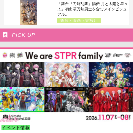
「舞台『刀剣乱舞』陽伝 月と太陽と星々
よ」初出演刀剣男士を含むメインビジュ
アル...
舞台・映画（実写）
PICK UP
イベント情報