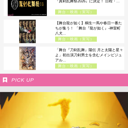
『真剣乱舞祭2026』に決定！ 日程・...
舞台・映画（実写）
【舞台龍が如く】桐生一馬や春日一番た
ちが集う！ 「舞台『龍が如く』-神室町
八犬...
舞台・映画（実写）
「舞台『刀剣乱舞』陽伝 月と太陽と星々
よ」初出演刀剣男士を含むメインビジュ
アル...
舞台・映画（実写）
PICK UP