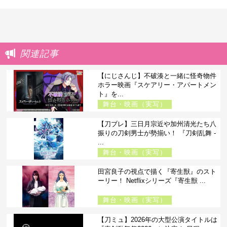
関連記事
【にじさんじ】不破湊と一緒に怪奇物件
ホラー映画『スケアリー・アパートメン
ト』を...
舞台・映画（実写）
【刀ブレ】三日月宗近や加州清光たち八
振りの刀剣男士が勢揃い！ 『刀剣乱舞 -
...
舞台・映画（実写）
田宮良子の視点で描く『寄生獣』のスト
ーリー！ Netflixシリーズ『寄生獣 ...
舞台・映画（実写）
【刀ミュ】2026年の大型公演タイトルは