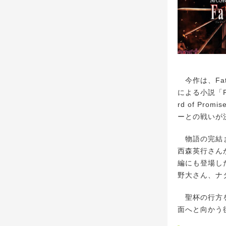
今作は、Fat
による小説「F
rd of Pr
ーとの戦いが
物語の完結ま
西森英行さん
編にも登場し
野大さん、ナ
聖杯の行方を
面へと向かう後編