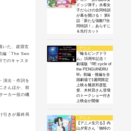
ドッジ弾子』水着女
子だらけの合同特訓
が幕を開ける！ 第6
話「新たな強敵!?合
同特訓！」あらすじ
＆先行カット
譚を描いた、虚淵玄
アニメ
編「The Swo
『輪るピングドラ
ム』15周年記念！
未遠川でのキャスタ
劇場版『RE:cycle of
the PENGUINDRU
M』前編・後編を全
国劇場で1週間限定
・演出・作詞を
上映＆幾原邦彦監
二さんほか、前
督、木村昴さん登壇
サーカー役の磯
のトークショー付き
上映会が開催
け引きが最終局
アニメ
【アニメ生穴る】内
山夕実さん「独特の