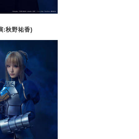
演:秋野祐香)