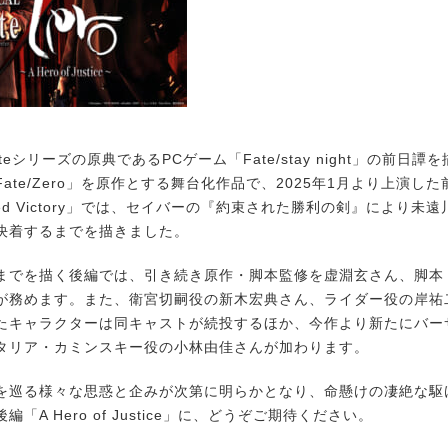
eシリーズの原典であるPCゲーム「Fate/stay night」の前日
ate/Zero」を原作とする舞台化作品で、2025年1月より上演した前
omised Victory」では、セイバーの『約束された勝利の剣』により
決着するまでを描きました。
でを描く後編では、引き続き原作・脚本監修を虚淵玄さん、脚本
が務めます。また、衛宮切嗣役の新木宏典さん、ライダー役の岸祐
たキャラクターは同キャストが続投するほか、今作より新たにバー
タリア・カミンスキー役の小林由佳さんが加わります。
巡る様々な思惑と企みが次第に明らかとなり、命懸けの凄絶な駆
「A Hero of Justice」に、どうぞご期待ください。