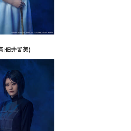
演:佃井皆美)