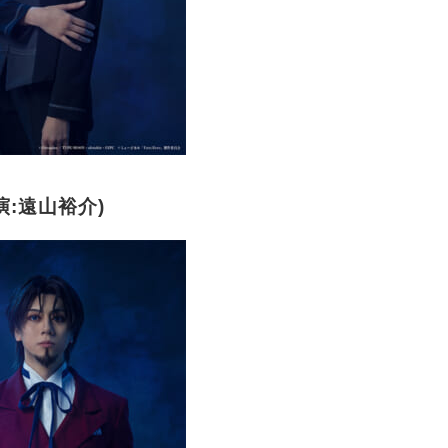
演:遠山裕介)