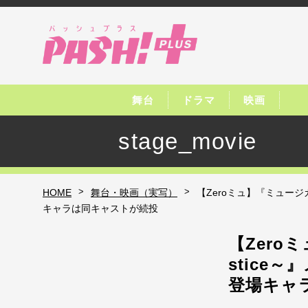
舞台
ドラマ
映画
stage_movie
>
>
HOME
舞台・映画（実写）
【Zeroミュ】『ミュージカル
キャラは同キャストが続投
【Zeroミ
stice
登場キャ