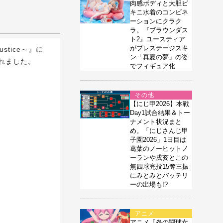
肉感ボディと大胆ビ
キニ水着のコンビネ
ーションにクラク
ラ。『ブラウンダス
ト2』ユースティア
がプレステージスキ
stice～』に
ン「真夏の夢」の姿
れました。
でフィギュア化
その他
【にじ甲2026】本戦
Day1試合結果＆トー
ナメント状況まと
め。「にじさんじ甲
子園2026」1日目は
葛葉のノーヒットノ
ーランや戌亥とこの
無四球完投15奪三振
にみとみとバッテリ
ーの出場も!?
アニメ
アニメ『炎の闘球女