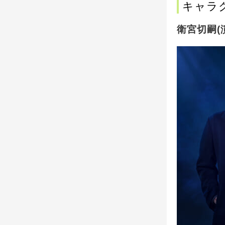
キャラ
衛宮切嗣(