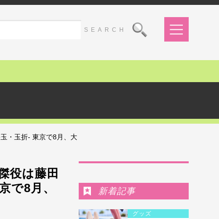
・玉折- 東京で8月、大
Ranking
傑役は藤田
東京で8月、
新着記事
グッズ