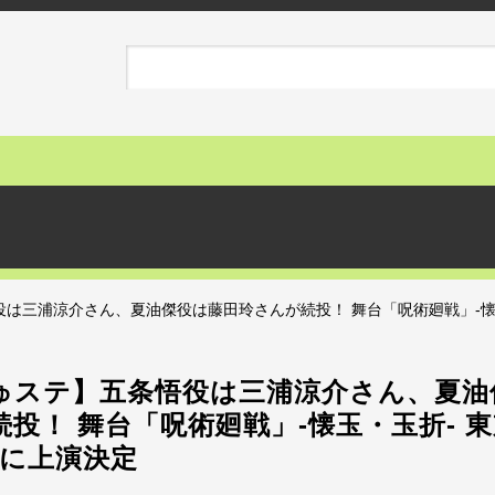
は三浦涼介さん、夏油傑役は藤田玲さんが続投！ 舞台「呪術廻戦」-懐玉
ゅステ】五条悟役は三浦涼介さん、夏油
投！ 舞台「呪術廻戦」-懐玉・玉折- 
月に上演決定