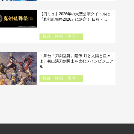
【刀ミュ】2026年の大型公演タイトルは
『真剣乱舞祭2026』に決定！ 日程・...
舞台・映画（実写）
「舞台『刀剣乱舞』陽伝 月と太陽と星々
よ」初出演刀剣男士を含むメインビジュア
ル...
舞台・映画（実写）