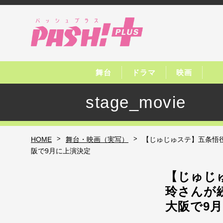
舞台
ドラマ
映画
stage_movie
>
>
HOME
舞台・映画（実写）
【じゅじゅステ】五条悟役
阪で9月に上演決定
【じゅじ
玲さんが続
大阪で9