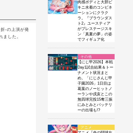
肉感ボディと大胆ビ
キニ水着のコンビネ
ーションにクラク
ラ。『ブラウンダス
ト2』ユースティア
がプレステージスキ
玉折-の上演が発
ン「真夏の夢」の姿
れました。
でフィギュア化
その他
【にじ甲2026】本戦
Day1試合結果＆トー
ナメント状況まと
め。「にじさんじ甲
子園2026」1日目は
葛葉のノーヒットノ
ーランや戌亥とこの
無四球完投15奪三振
にみとみとバッテリ
ーの出場も!?
アニメ
アニメ『炎の闘球女