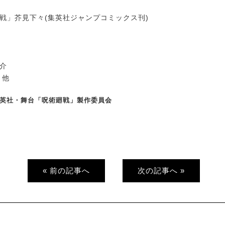
廻戦」芥見下々(集英社ジャンプコミックス刊)
涼介
 他
/集英社・舞台「呪術廻戦」製作委員会
« 前の記事へ
次の記事へ »