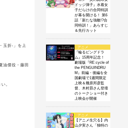
ドッジ弾子』水着女
子だらけの合同特訓
が幕を開ける！ 第6
話「新たな強敵!?合
同特訓！」あらすじ
＆先行カット
・玉折-」を上
アニメ
『輪るピングドラ
ム』15周年記念！
劇場版『RE:cycle of
夏油傑役・藤田
the PENGUINDRU
M』前編・後編を全
国劇場で1週間限定
上映＆幾原邦彦監
さい。
督、木村昴さん登壇
のトークショー付き
上映会が開催
アニメ
【アニメ生穴る】内
山夕実さん「独特の