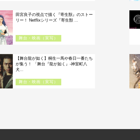
田宮良子の視点で描く『寄生獣』のストー
リー！ Netflixシリーズ『寄生獣 ...
舞台・映画（実写）
【舞台龍が如く】桐生一馬や春日一番たち
が集う！ 「舞台『龍が如く』-神室町八
犬...
舞台・映画（実写）