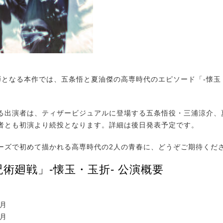
となる本作では、五条悟と夏油傑の高専時代のエピソード「-懐玉
出演者は、ティザービジュアルに登場する五条悟役・三浦涼介、
者とも初演より続投となります。詳細は後日発表予定です。
ズで初めて描かれる高専時代の2人の青春に、どうぞご期待くだ
術廻戦」-懐玉・玉折- 公演概要
】
8月
9月