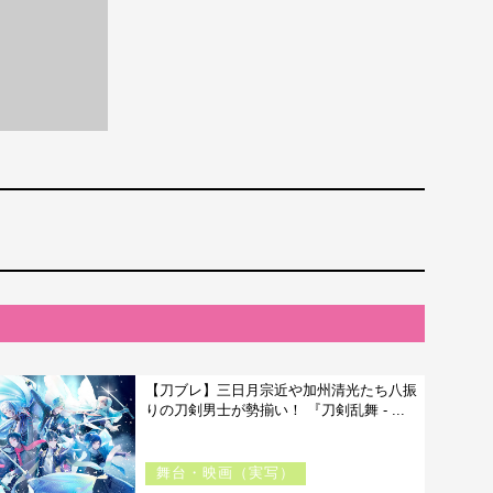
【刀ブレ】三日月宗近や加州清光たち八振
りの刀剣男士が勢揃い！ 『刀剣乱舞 - ...
舞台・映画（実写）