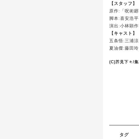
【スタッフ】
原作:「呪術
脚本:喜安浩平
演出:小林顕作
【キャスト】
五条悟:三浦
夏油傑:藤田玲
(C)芥見下々
タグ