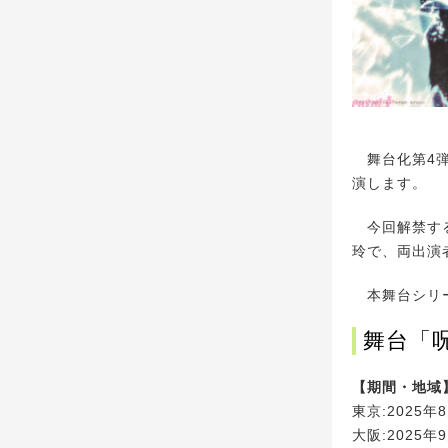
舞台化第4弾
演します。
今回解禁する
玲で、両出演
本舞台シリー
舞台「呪
【期間・地域
東京:2025年
大阪:2025年