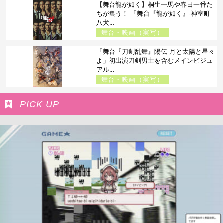
【舞台龍が如く】桐生一馬や春日一番た
ちが集う！ 「舞台『龍が如く』-神室町
八犬...
舞台・映画（実写）
「舞台『刀剣乱舞』陽伝 月と太陽と星々
よ」初出演刀剣男士を含むメインビジュ
アル...
舞台・映画（実写）
PICK UP