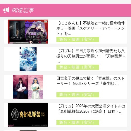
関連記事
【にじさんじ】不破湊と一緒に怪奇物件
ホラー映画『スケアリー・アパートメン
ト』を...
舞台・映画（実写）
【刀ブレ】三日月宗近や加州清光たち八
振りの刀剣男士が勢揃い！ 『刀剣乱舞 -
...
舞台・映画（実写）
田宮良子の視点で描く『寄生獣』のスト
ーリー！ Netflixシリーズ『寄生獣 ...
舞台・映画（実写）
【刀ミュ】2026年の大型公演タイトルは
『真剣乱舞祭2026』に決定！ 日程・...
舞台・映画（実写）