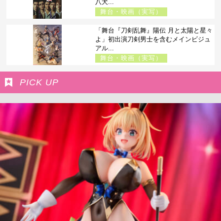
八犬...
舞台・映画（実写）
「舞台『刀剣乱舞』陽伝 月と太陽と星々
よ」初出演刀剣男士を含むメインビジュ
アル...
舞台・映画（実写）
PICK UP