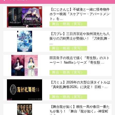
【にじさんじ】不破湊と一緒に怪奇物件
ホラー映画『スケアリー・アパートメン
ト』を...
舞台・映画（実写）
【刀ブレ】三日月宗近や加州清光たち八
振りの刀剣男士が勢揃い！ 『刀剣乱舞 -
...
舞台・映画（実写）
田宮良子の視点で描く『寄生獣』のスト
ーリー！ Netflixシリーズ『寄生獣 ...
舞台・映画（実写）
【刀ミュ】2026年の大型公演タイトルは
『真剣乱舞祭2026』に決定！ 日程・...
舞台・映画（実写）
【舞台龍が如く】桐生一馬や春日一番た
ちが集う！ 「舞台『龍が如く』-神室町