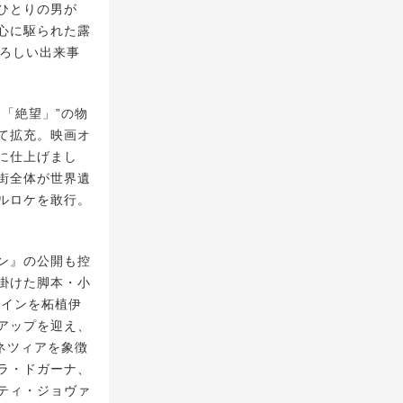
ひとりの男が
心に駆られた露
恐ろしい出来事
「絶望」”の物
て拡充。映画オ
に仕上げまし
街全体が世界遺
ルロケを敢行。
ン』の公開も控
掛けた脚本・小
ザインを柘植伊
アップを迎え、
ネツィアを象徴
ラ・ドガーナ、
ティ・ジョヴァ