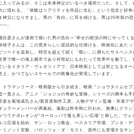
に入ってみるが、そこは本来神父がいるべき場所だった。そして、
めに現れる。「体験はリアリティを作品に生む」という信念と好奇
ま神父になりすまし、男の「告白」に耳を傾ける。男は25年前の
――。
呂彦さんが漫画で描いた男の告白＝“幸せの絶頂の時にやってくる
林靖子さんは、この荒木らしい逆説的な仕掛けを、映画化にあたっ
ピソードを追加し、時空を超えて続く「呪い」に満ちたサスペンス
世界で唯一の海上都市であり何世紀にもわたって世界中を魅了し、
ているイタリア・ヴェネツィアで、日本映画としては初となるオー
史上、かつてないスケールでの映像化が実現しています。
ドラマシリーズ・映画版から引き続き、映画『ショウタイムセブ
辺一貴さん、アニメ「ジョジョの奇妙な冒険」シリーズの脚本も手
音楽を菊地成孔さん/新音楽制作工房、人物デザイン監修・衣裳デ
ギュラーメンバーが再集結。撮影は昨年秋に行われ、無事にクラン
かつてナポレオンが“ヨーロッパで最も美しい広場”と称した、ヴェ
ルコ広場を始め、サン・ロッコ教会、ぺスカリア市場、プンタ・デ
・ミノット宮殿、パロッツォ・ダ・モスト、原作にも登場するサン