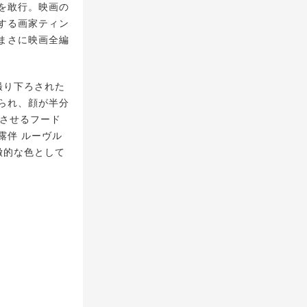
を敢行。映画の
する画家ティン
まさに映画全編
撮り下ろされた
られ、顔が半分
起させるフード
露伴 ルーヴル
徴的な色として