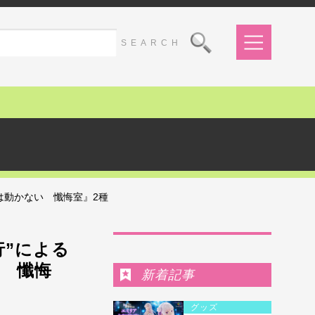
は動かない 懺悔室』2種
Ranking
行”による
い 懺悔
新着記事
グッズ