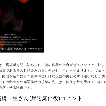
、居場所を問い詰められ、次の作品の舞台がヴェネツィアに決ま
編集である泉のお馴染みの掛け合いセリフから始まります。ヴェネ
、路地を足早に歩く露伴や怪しげな仮面の男とのすれ違いなどが切
ットの懺悔室の岸辺露伴の視線の先には一体何が待ち受けているの
予感させる映像です。
高橋一生さん(岸辺露伴役)コメント