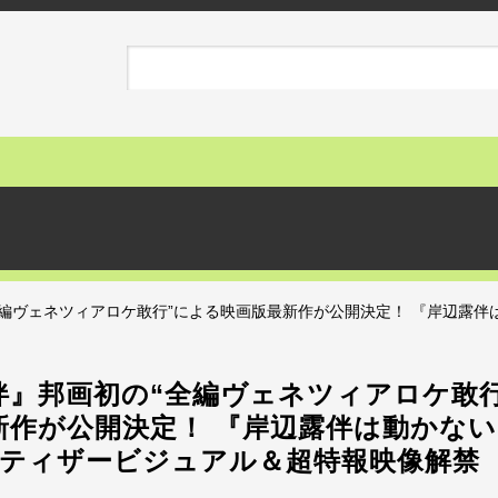
編ヴェネツィアロケ敢行”による映画版最新作が公開決定！ 『岸辺露伴
伴』邦画初の“全編ヴェネツィアロケ敢
新作が公開決定！ 『岸辺露伴は動かな
のティザービジュアル＆超特報映像解禁