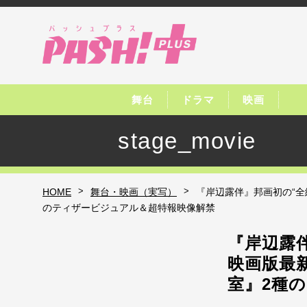
舞台
ドラマ
映画
stage_movie
>
>
HOME
舞台・映画（実写）
『岸辺露伴』邦画初の“全
のティザービジュアル＆超特報映像解禁
『岸辺露
映画版最
室』2種