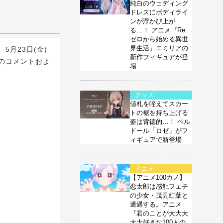
純白のウェディング
ドレスにボディライ
ンが浮かび上が
る…！ アニメ『Re:
ゼロから始める異世
界生活』エミリアの
月23日(金)
新作フィギュアが登
のコメントおよ
場
グッズ
値札を咥えてスカー
トの裾を持ち上げる
姿は背徳的…！ ベル
ドール「ロゼ」がフ
ィギュアで新登場
アニメ
【アニメ100カノ】
恋太郎は感触フェチ
の少女・茂見紅葉と
遭遇する。アニメ
『君のことが大大大
大大好きな100人の