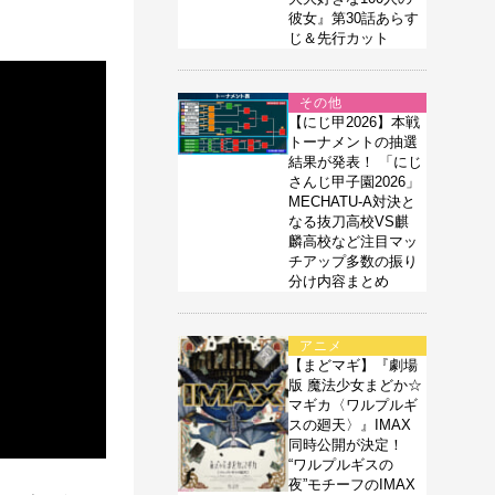
彼女』第30話あらす
じ＆先行カット
その他
【にじ甲2026】本戦
トーナメントの抽選
結果が発表！ 「にじ
さんじ甲子園2026」
MECHATU-A対決と
なる抜刀高校VS麒
麟高校など注目マッ
チアップ多数の振り
分け内容まとめ
アニメ
【まどマギ】『劇場
版 魔法少女まどか☆
マギカ〈ワルプルギ
スの廻天〉』IMAX
同時公開が決定！
“ワルプルギスの
夜”モチーフのIMAX