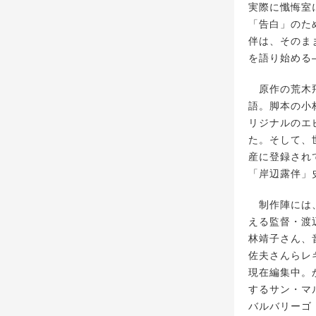
実際に懺悔室
「告白」のた
伴は、そのま
を語り始める
原作の荒木飛
語。脚本の小
リジナルのエ
た。そして、
産に登録され
「岸辺露伴」
制作陣には、
える監督・渡
林靖子さん、
佐夫さんらレ
現在編集中。
するサン・マ
バルバリーゴ