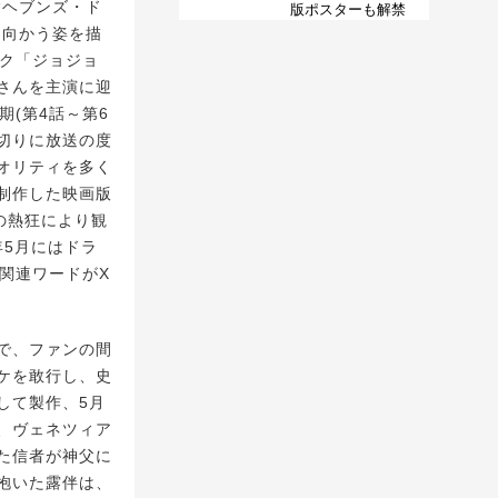
“ヘブンズ・ド
版ポスターも解禁
ち向かう姿を描
ック「ジョジョ
さんを主演に迎
期(第4話～第6
皮切りに放送の度
オリティを多く
制作した映画版
ンの熱狂により観
年5月にはドラ
関連ワードがX
で、ファンの間
ケを敢行し、史
して製作、5月
ア、ヴェネツィア
た信者が神父に
抱いた露伴は、