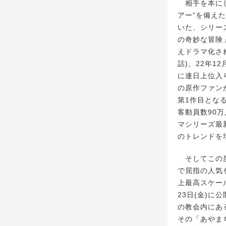
相手を本にし
アー”を備え
いた、シリー
の奇妙な冒険
えドラマ化され
話)、22年1
に連日上位入
の原作ファン
第1作目となる
客動員数90
マシリーズ最
のトレンドを
そしてこの度
で屈指の人気
上最高スケー
23日(金)
の教会内にあ
その「あやま