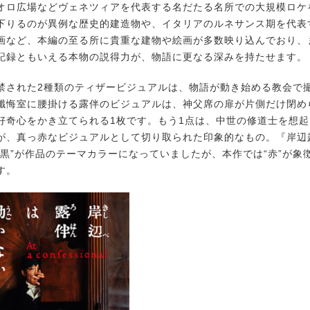
オロ広場などヴェネツィアを代表する名だたる名所での大規模ロケ
下りるのが異例な歴史的建造物や、イタリアのルネサンス期を代表
画など、本編の至る所に貴重な建物や絵画が多数映り込んでおり、
記録ともいえる本物の説得力が、物語に更なる深みを持たせます。
された2種類のティザービジュアルは、物語が動き始める教会で
懺悔室に腰掛ける露伴のビジュアルは、神父席の扉が片側だけ閉め
好奇心をかき立てられる1枚です。もう1点は、中世の修道士を想
が、真っ赤なビジュアルとして切り取られた印象的なもの。『岸辺
“黒”が作品のテーマカラーになっていましたが、本作では“赤”が象
す。