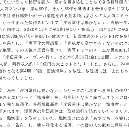
て生い立ちや秘密を読み、指示を書き込むこともできる特殊能力
た人気マンガ家・岸辺露伴。そんな露伴が遭遇する奇怪な事件に立
ズ累計発行部数1億2千万部超を誇る荒木飛呂彦さんの大人気コミ
」から生まれた傑作スピンオフ「岸辺露伴は動かない」。高橋一生
た同作は、2020年12月に第1期(第1話～第3話)、21年12月に第2
2月に第3期(第7話～第8話)が放送され、初回放送のトレンド1位を
りを果たし、「実写化の理想系」「完成度が高すぎる」などそのク
が絶賛。その人気と反響を受けて、実写ドラマのチームが再集結し
『岸辺露伴 ルーヴルへ行く』は23年5月26日(金)に公開。ファ
万人超、興行収入約12.5億円の大ヒットとなりました。さらに、24
新作となる第4期・9話「密漁海岸」を放送。放送後には、またもや
埋め尽くしました。
、漫画「岸辺露伴は動かない」シリーズの記念すべき最初の作品
を誇るエピソード「懺悔室」を、邦画初となる全編ヴェネツィアロ
ルで完全映画化。映画版最新作『岸辺露伴は動かない 懺悔室』と
に公開されます。漫画家の岸辺露伴は、取材旅行で訪れていたイタリ
る「懺悔室」を取材していた。懺悔室とは古来「あやまち」を犯し
ち」を「告白」し、魂を浄化する場所。その昔の人の叡知に興味を