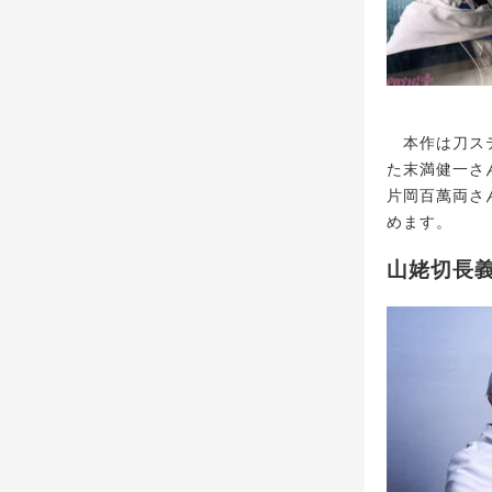
本作は刀ステ
た末満健一さ
片岡百萬両さ
めます。
山姥切長義