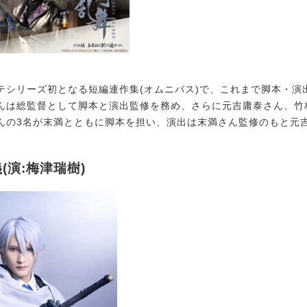
シリーズ初となる短編連作集(オムニバス)で、これまで脚本・演
んは総監督として脚本と演出監修を務め、さらに元吉庸泰さん、竹
んの3名が末満とともに脚本を担い、演出は末満さん監修のもと元
(演:梅津瑞樹)