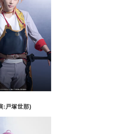
演:戸塚世那)