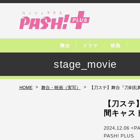
舞台
ドラマ
映画
stage_movie
>
>
HOME
舞台・映画（実写）
【刀ステ】舞台『刀剣乱
【刀ステ
間キャス
2024.12.06 <P
PASH! PLUS