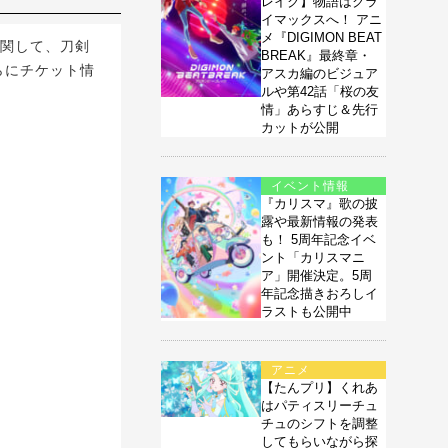
レイク】物語はクラ
イマックスへ！ アニ
メ『DIGIMON BEAT
に関して、刀剣
BREAK』最終章・
らにチケット情
アスカ編のビジュア
ルや第42話「桜の友
情」あらすじ＆先行
カットが公開
イベント情報
『カリスマ』歌の披
露や最新情報の発表
も！ 5周年記念イベ
ント「カリスマニ
ア」開催決定。5周
年記念描きおろしイ
ラストも公開中
アニメ
【たんプリ】くれあ
はパティスリーチュ
チュのシフトを調整
してもらいながら探