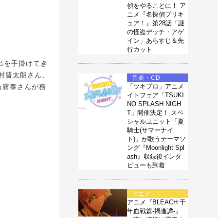
偵をやることに！ ア
ニメ『名探偵プリキ
ュア！』第28話「謎
の怪盗デッチ・アゲ
イン」あらすじ＆先
行カット
出を手掛けてき
村晋太朗さん、
音楽・CD
吉庸泰さんが務
「ツキプロ」アニメ
イトフェア「TSUKI
NO SPLASH NIGH
T」開催決定！ スペ
シャルユニット「夏
騎士(サマーナイ
ト)」が歌うテーマソ
ング『Moonlight Spl
ash』収録後インタ
ビューも到着
アニメ
アニメ『BLEACH 千
年血戦篇-禍進譚-』