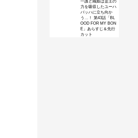
一護と織姫は霊王の
力を吸収したユーハ
バッハに立ち向か
う…！ 第43話「BL
OOD FOR MY BON
E」あらすじ＆先行
カット