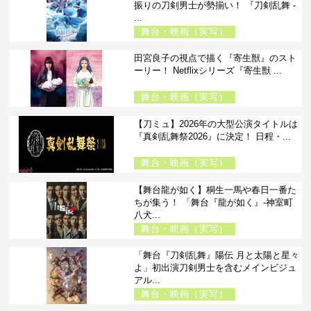
振りの刀剣男士が勢揃い！ 『刀剣乱舞 -
...
舞台・映画（実写）
田宮良子の視点で描く『寄生獣』のスト
ーリー！ Netflixシリーズ『寄生獣 ...
舞台・映画（実写）
【刀ミュ】2026年の大型公演タイトルは
『真剣乱舞祭2026』に決定！ 日程・...
舞台・映画（実写）
【舞台龍が如く】桐生一馬や春日一番た
ちが集う！ 「舞台『龍が如く』-神室町
八犬...
舞台・映画（実写）
「舞台『刀剣乱舞』陽伝 月と太陽と星々
よ」初出演刀剣男士を含むメインビジュ
アル...
舞台・映画（実写）