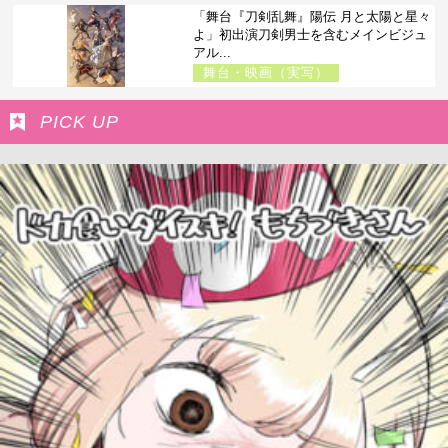
「舞台『刀剣乱舞』陽伝 月と太陽と星々
よ」初出演刀剣男士を含むメインビジュ
アル...
舞台・映画（実写）
PICK UP