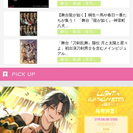
舞台・映画（実写）
【舞台龍が如く】桐生一馬や春日一番た
ちが集う！ 「舞台『龍が如く』-神室町
八犬...
舞台・映画（実写）
「舞台『刀剣乱舞』陽伝 月と太陽と星々
よ」初出演刀剣男士を含むメインビジュ
アル...
舞台・映画（実写）
PICK UP