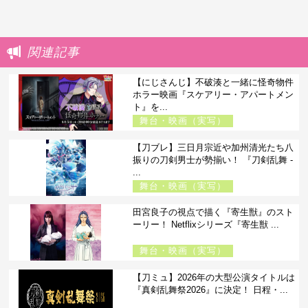
関連記事
【にじさんじ】不破湊と一緒に怪奇物件
ホラー映画『スケアリー・アパートメン
ト』を...
舞台・映画（実写）
【刀ブレ】三日月宗近や加州清光たち八
振りの刀剣男士が勢揃い！ 『刀剣乱舞 -
...
舞台・映画（実写）
田宮良子の視点で描く『寄生獣』のスト
ーリー！ Netflixシリーズ『寄生獣 ...
舞台・映画（実写）
【刀ミュ】2026年の大型公演タイトルは
『真剣乱舞祭2026』に決定！ 日程・...