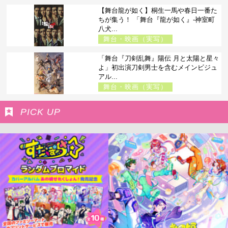
【舞台龍が如く】桐生一馬や春日一番た
ちが集う！ 「舞台『龍が如く』-神室町
八犬...
舞台・映画（実写）
「舞台『刀剣乱舞』陽伝 月と太陽と星々
よ」初出演刀剣男士を含むメインビジュ
アル...
舞台・映画（実写）
PICK UP