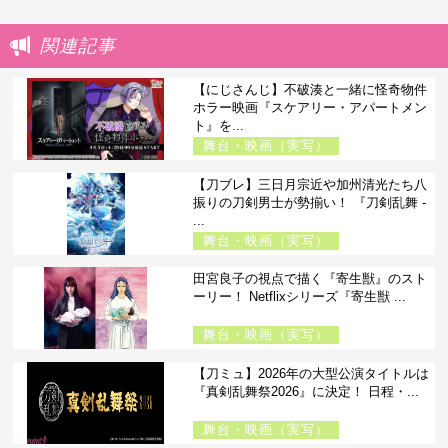
関連記事
【にじさんじ】不破湊と一緒に怪奇物件
ホラー映画『スケアリー・アパートメン
ト』を...
舞台・映画（実写）
【刀ブレ】三日月宗近や加州清光たち八
振りの刀剣男士が勢揃い！ 『刀剣乱舞 -
...
舞台・映画（実写）
田宮良子の視点で描く『寄生獣』のスト
ーリー！ Netflixシリーズ『寄生獣 ...
舞台・映画（実写）
【刀ミュ】2026年の大型公演タイトルは
『真剣乱舞祭2026』に決定！ 日程・...
舞台・映画（実写）