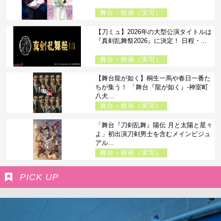
舞台・映画（実写）
【刀ミュ】2026年の大型公演タイトルは
『真剣乱舞祭2026』に決定！ 日程・...
舞台・映画（実写）
【舞台龍が如く】桐生一馬や春日一番た
ちが集う！ 「舞台『龍が如く』-神室町
八犬...
舞台・映画（実写）
「舞台『刀剣乱舞』陽伝 月と太陽と星々
よ」初出演刀剣男士を含むメインビジュ
アル...
舞台・映画（実写）
PICK UP