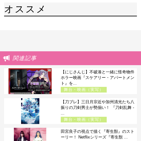
オススメ
関連記事
【にじさんじ】不破湊と一緒に怪奇物件
ホラー映画『スケアリー・アパートメン
ト』を...
舞台・映画（実写）
【刀ブレ】三日月宗近や加州清光たち八
振りの刀剣男士が勢揃い！ 『刀剣乱舞 -
...
舞台・映画（実写）
田宮良子の視点で描く『寄生獣』のスト
ーリー！ Netflixシリーズ『寄生獣 ...