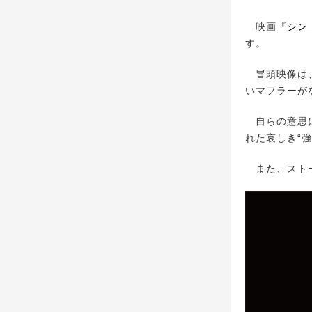
映画
『シン
す。
冒頭映像は、
いマフラーが
自らの意思に
れた哀しき“
また、ストー