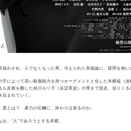
負わされ、人でなくなった男。与えられた幸福論に、疑問を抱い
Rの手によって高い殺傷能力を持つオーグメントと化した本郷猛（池
るも反旗を翻した緑川ルリ子（浜辺美波）の導きで脱走。迫りくる
き込まれていく。
悪とは？ 暴力の応酬に、終わりは来るのか。
お、“人”であろうとする本郷。