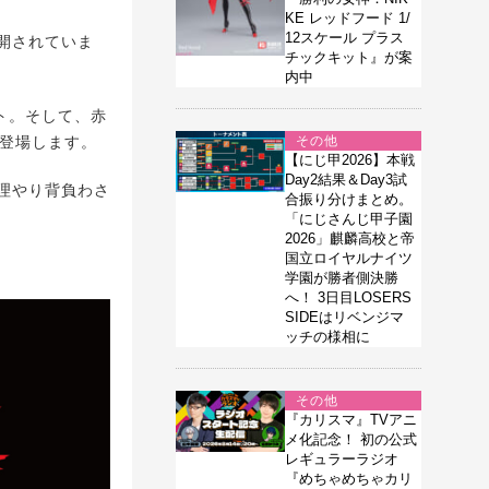
KE レッドフード 1/
12スケール プラス
公開されていま
チックキット』が案
内中
ト。そして、赤
て登場します。
その他
【にじ甲2026】本戦
Day2結果＆Day3試
理やり背負わさ
合振り分けまとめ。
「にじさんじ甲子園
2026」麒麟高校と帝
国立ロイヤルナイツ
学園が勝者側決勝
へ！ 3日目LOSERS
SIDEはリベンジマ
ッチの様相に
その他
『カリスマ』TVアニ
メ化記念！ 初の公式
レギュラーラジオ
『めちゃめちゃカリ