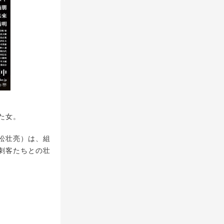
た女。
松壮亮）は、組
刺客たちとの壮