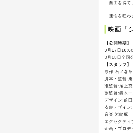
自由を得て、
運命を狂わさ
映画『
【公開時期】
3月17日18
3月18日全国
【スタッフ】
原作:石ノ森
脚本・監督:
准監督:尾上
副監督:轟木
デザイン:前
衣裳デザイン
音楽:岩崎琢
エグゼクティ
企画・プロデ