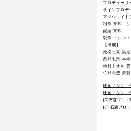
プロデューサ
ラインプロデ
アソシエイト
制作:東映、
配給:東映
製作:「シン
【出演】
池松壮亮 浜辺
西野七瀬 本郷
仲村トオル 安
竹野内豊 斎藤
映画『シン・
映画『シン・仮
(C)石森プロ
(C) 石森プロ