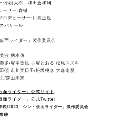
ー:小出大樹、和田倉和利
ューサー:森徹
プロデューサー:川島正規
シネバザール
・仮面ライダー」製作委員会
美波 柄本佑
奏多/塚本晋也 手塚とおる 松尾スズキ
田顕 市川実日子/松坂桃李 大森南朋
工/森山未來
仮面ライダー』公式サイト
面ライダー』公式Twitter
・東映/2023「シン・仮面ライダー」製作委員会
・東映