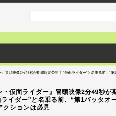
』冒頭映像2分49秒が期間限定公開！ “仮面ライダー”と名乗る前、“第
ン・仮面ライダー』冒頭映像2分49秒が
面ライダー”と名乗る前、“第1バッタオ
アクションは必見