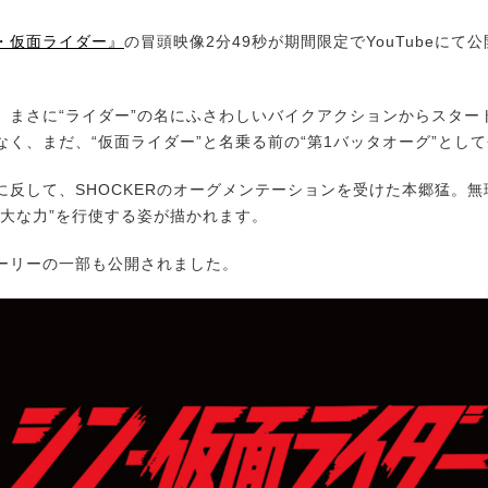
・仮面ライダー』
の冒頭映像2分49秒が期間限定でYouTubeにて
まさに“ライダー”の名にふさわしいバイクアクションからスター
なく、まだ、“仮面ライダー”と名乗る前の“第1バッタオーグ”とし
反して、SHOCKERのオーグメンテーションを受けた本郷猛。無
強大な力”を行使する姿が描かれます。
リーの一部も公開されました。