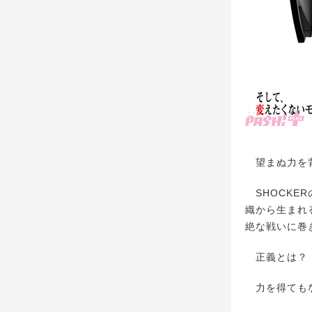
望まぬ力を背
SHOCKE
織から生まれ
絶な戦いに巻
正義とは？ 
力を得てもな