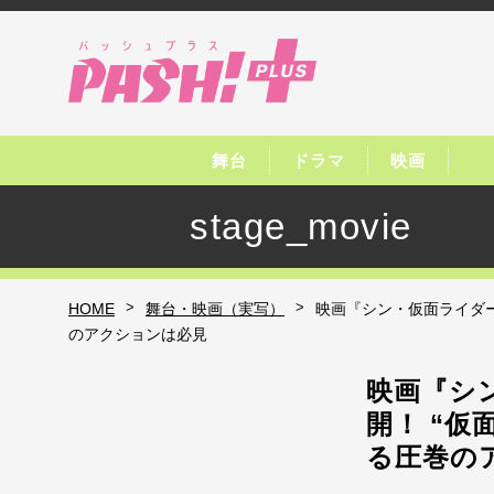
舞台
ドラマ
映画
stage_movie
>
>
HOME
舞台・映画（実写）
映画『シン・仮面ライダー
のアクションは必見
映画『シ
開！ “仮
る圧巻の