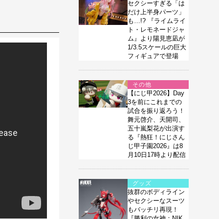
セクシーすぎる「は
だけ上半身パーツ」
も…!? 『ライムライ
ト・レモネードジャ
ム』より陽見恵凪が
1/3.5スケールの巨大
フィギュアで登場
その他
【にじ甲2026】Day
3を前にこれまでの
試合を振り返ろう！
舞元啓介、天開司、
五十嵐梨花が出演す
る『熱狂！にじさん
じ甲子園2026』は8
月10日17時より配信
グッズ
抜群のボディライン
やセクシーなスーツ
もバッチリ再現！
『勝利の女神：NIK