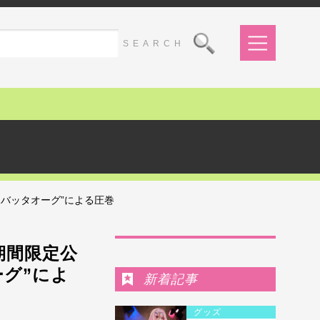
1バッタオーグ”による圧巻
Ranking
期間限定公
ーグ”によ
新着記事
グッズ