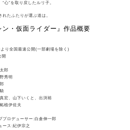
“心”を取り戻したルリ子。
れたふたりが選ぶ道は。
シン・仮面ライダー』作品概要
:00より全国最速公開(一部劇場を除く)
公開
章太郎
庵野秀明
克郎
一騎
田真宏、山下いくと、出渕裕
:柘植伊佐夫
ブプロデューサー:白倉伸一郎
ュース:紀伊宗之