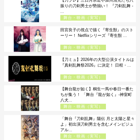
【刀ブレ】三日月宗近や加州清光たち八
振りの刀剣男士が勢揃い！ 『刀剣乱舞 -
...
舞台・映画（実写）
田宮良子の視点で描く『寄生獣』のスト
ーリー！ Netflixシリーズ『寄生獣 ...
舞台・映画（実写）
【刀ミュ】2026年の大型公演タイトルは
『真剣乱舞祭2026』に決定！ 日程・...
舞台・映画（実写）
【舞台龍が如く】桐生一馬や春日一番た
ちが集う！ 「舞台『龍が如く』-神室町
八犬...
舞台・映画（実写）
「舞台『刀剣乱舞』陽伝 月と太陽と星々
よ」初出演刀剣男士を含むメインビジュ
アル...
舞台・映画（実写）