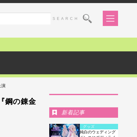
上演
Ranking
『鋼の錬金
新着記事
グッズ
純白のウェディング