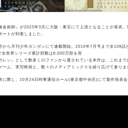
金術師』が2023年3月に大阪・東京にて上演となることが発表。
ポートが到着しました。
号から月刊少年ガンガンにて連載開始。2010年7月号まで全108話
で全世界シリーズ累計部数は8,000万部を突
ガレン』として数多くのファンから愛されている本作は、これまで
ゲーム、実写映画と、数々のメディアミックスを繰り広げて参りま
に際し、10月24日時事通信ホール(東京都中央区)にて製作発表