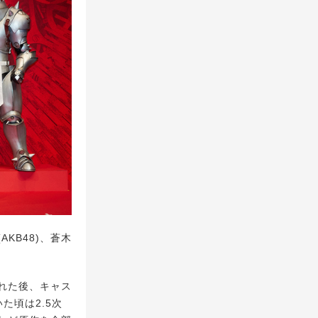
KB48)、蒼木
れた後、キャス
た頃は2.5次