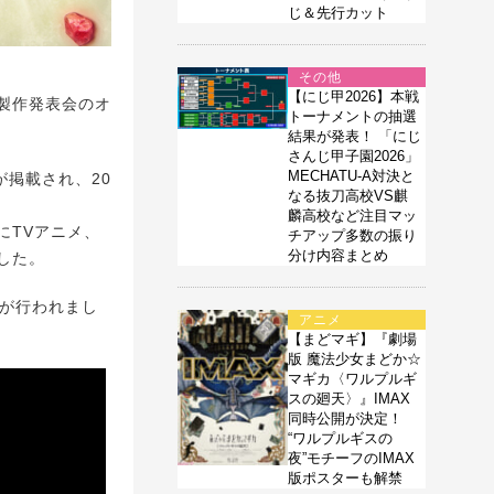
じ＆先行カット
その他
【にじ甲2026】本戦
製作発表会のオ
トーナメントの抽選
結果が発表！ 「にじ
さんじ甲子園2026」
MECHATU-A対決と
が掲載され、20
なる抜刀高校VS麒
麟高校など注目マッ
にTVアニメ、
チアップ多数の振り
分け内容まとめ
した。
会が行われまし
アニメ
【まどマギ】『劇場
版 魔法少女まどか☆
マギカ〈ワルプルギ
スの廻天〉』IMAX
同時公開が決定！
“ワルプルギスの
夜”モチーフのIMAX
版ポスターも解禁