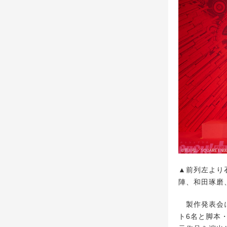
▲前列左より
陣、和田琢磨
製作発表会に
ト6名と脚本