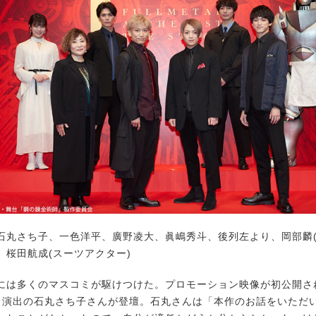
石丸さち子、一色洋平、廣野凌大、眞嶋秀斗、後列左より、岡部麟(A
、桜田航成(スーツアクター)
は多くのマスコミが駆けつけた。プロモーション映像が初公開さ
・演出の石丸さち子さんが登壇。石丸さんは「本作のお話をいただい