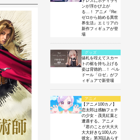
ドレスにボディライ
ンが浮かび上が
る…！ アニメ『Re:
ゼロから始める異世
界生活』エミリアの
新作フィギュアが登
場
グッズ
値札を咥えてスカー
トの裾を持ち上げる
姿は背徳的…！ ベル
ドール「ロゼ」がフ
ィギュアで新登場
アニメ
【アニメ100カノ】
恋太郎は感触フェチ
の少女・茂見紅葉と
遭遇する。アニメ
『君のことが大大大
大大好きな100人の
彼女』第30話あらす