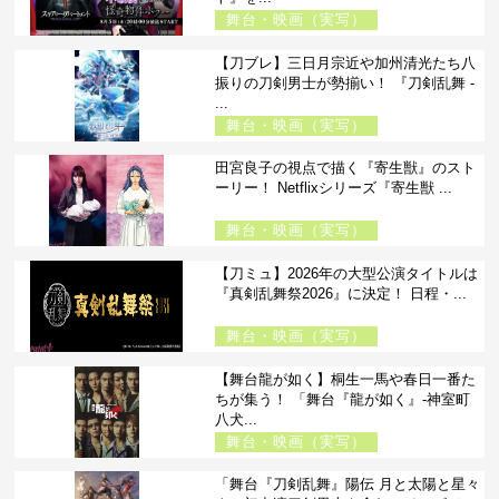
舞台・映画（実写）
【刀ブレ】三日月宗近や加州清光たち八
振りの刀剣男士が勢揃い！ 『刀剣乱舞 -
...
舞台・映画（実写）
田宮良子の視点で描く『寄生獣』のスト
ーリー！ Netflixシリーズ『寄生獣 ...
舞台・映画（実写）
【刀ミュ】2026年の大型公演タイトルは
『真剣乱舞祭2026』に決定！ 日程・...
舞台・映画（実写）
【舞台龍が如く】桐生一馬や春日一番た
ちが集う！ 「舞台『龍が如く』-神室町
八犬...
舞台・映画（実写）
「舞台『刀剣乱舞』陽伝 月と太陽と星々