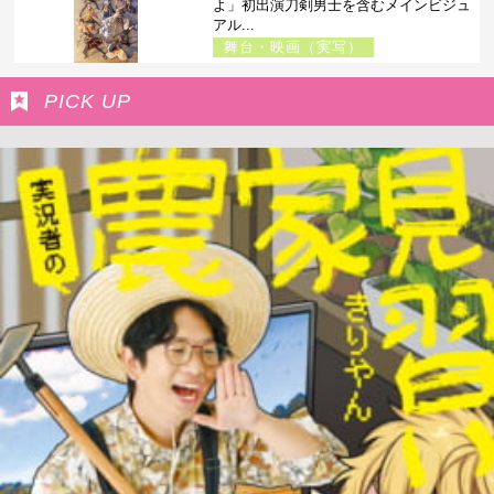
よ」初出演刀剣男士を含むメインビジュ
アル...
舞台・映画（実写）
PICK UP