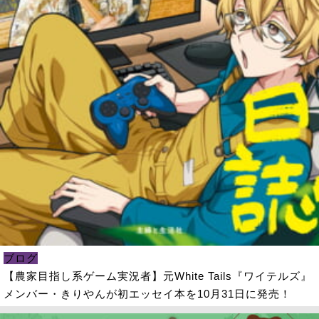
ブログ
【農家目指し系ゲーム実況者】元White Tails『ワイテルズ』
メンバー・きりやんが初エッセイ本を10月31日に発売！